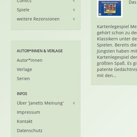
Comics
Das
Spiele
weitere Rezensionen
Kartenlegespiel M
gehört schon zu de
Klassikern unter d
Spielen. Bereits die
Jüngsten haben mi
AUTOR*INNEN & VERLAGE
Kartenlegespiel de
Autor*innen
größten Spaß. Es gi
Verlage
patente Gedächtnis
mit den...
Serien
INFOS
Über 'Janetts Meinung'
Impressum
Kontakt
Datenschutz