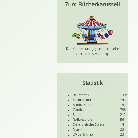
Zum Bücherkarussell
Der Kinder- und Jugendbuchseite
von Janetts Meinung
Statistik
Belletristik
1304
Sachbücher
742
Audio-Bücher
152
Comics
796
Spiele
212
Rollenspiele
56
Elektronische Spiele
14
Musik
23
DVDs & Kino
23