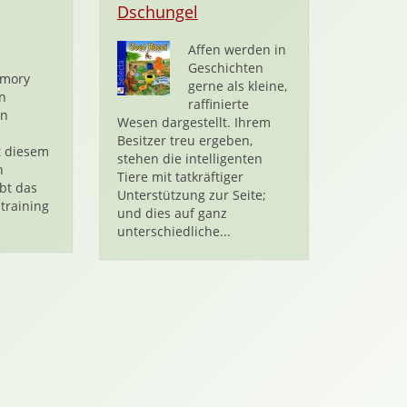
Dschungel
Affen werden in
Geschichten
emory
gerne als kleine,
n
raffinierte
en
Wesen dargestellt. Ihrem
Besitzer treu ergeben,
t diesem
stehen die intelligenten
n
Tiere mit tatkräftiger
bt das
Unterstützung zur Seite;
training
und dies auf ganz
unterschiedliche...