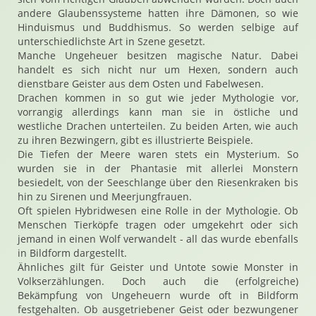
andere Glaubenssysteme hatten ihre Dämonen, so wie
Hinduismus und Buddhismus. So werden selbige auf
unterschiedlichste Art in Szene gesetzt.
Manche Ungeheuer besitzen magische Natur. Dabei
handelt es sich nicht nur um Hexen, sondern auch
dienstbare Geister aus dem Osten und Fabelwesen.
Drachen kommen in so gut wie jeder Mythologie vor,
vorrangig allerdings kann man sie in östliche und
westliche Drachen unterteilen. Zu beiden Arten, wie auch
zu ihren Bezwingern, gibt es illustrierte Beispiele.
Die Tiefen der Meere waren stets ein Mysterium. So
wurden sie in der Phantasie mit allerlei Monstern
besiedelt, von der Seeschlange über den Riesenkraken bis
hin zu Sirenen und Meerjungfrauen.
Oft spielen Hybridwesen eine Rolle in der Mythologie. Ob
Menschen Tierköpfe tragen oder umgekehrt oder sich
jemand in einen Wolf verwandelt - all das wurde ebenfalls
in Bildform dargestellt.
Ähnliches gilt für Geister und Untote sowie Monster in
Volkserzählungen. Doch auch die (erfolgreiche)
Bekämpfung von Ungeheuern wurde oft in Bildform
festgehalten. Ob ausgetriebener Geist oder bezwungener