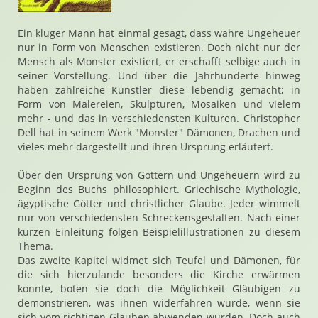
Ein kluger Mann hat einmal gesagt, dass wahre Ungeheuer
nur in Form von Menschen existieren. Doch nicht nur der
Mensch als Monster existiert, er erschafft selbige auch in
seiner Vorstellung. Und über die Jahrhunderte hinweg
haben zahlreiche Künstler diese lebendig gemacht; in
Form von Malereien, Skulpturen, Mosaiken und vielem
mehr - und das in verschiedensten Kulturen. Christopher
Dell hat in seinem Werk "Monster" Dämonen, Drachen und
vieles mehr dargestellt und ihren Ursprung erläutert.
Über den Ursprung von Göttern und Ungeheuern wird zu
Beginn des Buchs philosophiert. Griechische Mythologie,
ägyptische Götter und christlicher Glaube. Jeder wimmelt
nur von verschiedensten Schreckensgestalten. Nach einer
kurzen Einleitung folgen Beispielillustrationen zu diesem
Thema.
Das zweite Kapitel widmet sich Teufel und Dämonen, für
die sich hierzulande besonders die Kirche erwärmen
konnte, boten sie doch die Möglichkeit Gläubigen zu
demonstrieren, was ihnen widerfahren würde, wenn sie
sich vom richtigen Glauben abwenden würden. Doch auch