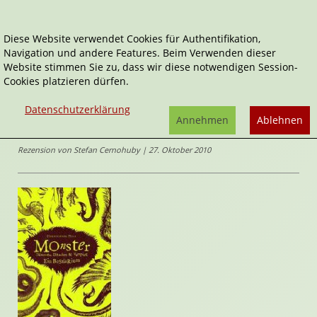
Diese Website verwendet Cookies für Authentifikation,
Navigation und andere Features. Beim Verwenden dieser
Home
Sachbücher
Monster
Website stimmen Sie zu, dass wir diese notwendigen Session-
Cookies platzieren dürfen.
Monster
Datenschutzerklärung
Dämonen, Drachen & Vampire - Ein Bestiarium
Annehmen
Ablehnen
von
Christopher Dell
Rezension von Stefan Cernohuby | 27. Oktober 2010