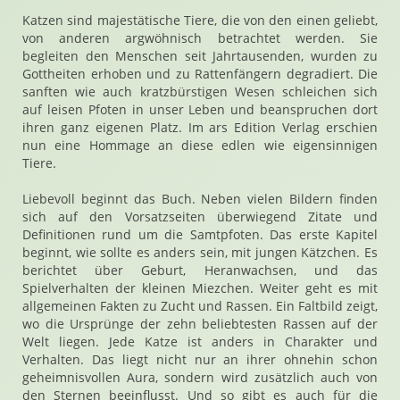
Katzen sind majestätische Tiere, die von den einen geliebt,
von anderen argwöhnisch betrachtet werden. Sie
begleiten den Menschen seit Jahrtausenden, wurden zu
Gottheiten erhoben und zu Rattenfängern degradiert. Die
sanften wie auch kratzbürstigen Wesen schleichen sich
auf leisen Pfoten in unser Leben und beanspruchen dort
ihren ganz eigenen Platz. Im ars Edition Verlag erschien
nun eine Hommage an diese edlen wie eigensinnigen
Tiere.
Liebevoll beginnt das Buch. Neben vielen Bildern finden
sich auf den Vorsatzseiten überwiegend Zitate und
Definitionen rund um die Samtpfoten. Das erste Kapitel
beginnt, wie sollte es anders sein, mit jungen Kätzchen. Es
berichtet über Geburt, Heranwachsen, und das
Spielverhalten der kleinen Miezchen. Weiter geht es mit
allgemeinen Fakten zu Zucht und Rassen. Ein Faltbild zeigt,
wo die Ursprünge der zehn beliebtesten Rassen auf der
Welt liegen. Jede Katze ist anders in Charakter und
Verhalten. Das liegt nicht nur an ihrer ohnehin schon
geheimnisvollen Aura, sondern wird zusätzlich auch von
den Sternen beeinflusst. Und so gibt es auch für die