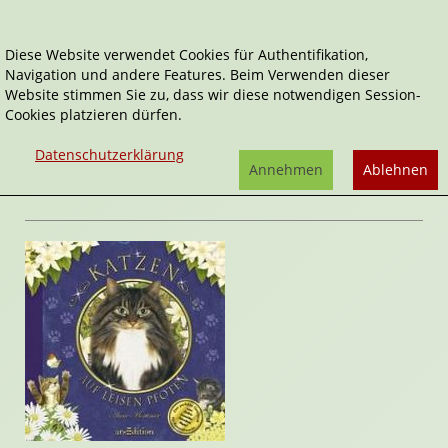
Diese Website verwendet Cookies für Authentifikation,
Navigation und andere Features. Beim Verwenden dieser
Home
Sachbücher
Katzen. Auf leisen Pfoten
Website stimmen Sie zu, dass wir diese notwendigen Session-
Cookies platzieren dürfen.
Katzen. Auf leisen Pfoten
von
Anne
Datenschutzerklärung
Mortimer
Annehmen
Ablehnen
Rezension von Janett Cernohuby | 26. Januar 2009