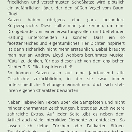
friedlichen und verschmusten Schoßkatze wird plötzlich
ein gefährlicher Jäger, der den süßen Vogel vom Baum
fängt.
Katzen haben übrigens eine ganz besondere
Körpersprache. Diese sollte man gut kennen, um eine
Drohgebärde von einer erwartungsvollen und bettelnden
Haltung unterscheiden zu können. Dass ein so
facettenreiches und eigentümliches Tier Dichter inspiriert
ist dann sicherlich nicht mehr erstaunlich. Dabei braucht
man nur an Andrew Lloyd Webbers berühmtes Musical
"Cats" zu denken, für das dieser sich von dem englischen
Dichter T. S. Eliot inspirieren ließ.
So können Katzen also auf eine jahrtausend alte
Geschichte zurückblicken, in der sie zwar immer
unterschiedliche Stellungen einnahmen, doch sich stets
ihren eigenen Charakter bewahrten.
Neben liebevollen Texten über die Samtpfoten und nicht
minder charmanten Zeichnungen, bietet das Buch weitere
zahlreiche Extras. Auf jeder Seite gibt es neben dem
Artikel auch viele interaktive Elemente zu entdecken. So
lassen sich kleine Türchen oder Faltkarten öffnen,
Zusatzbüchlein mit weiteren themenspezifischen