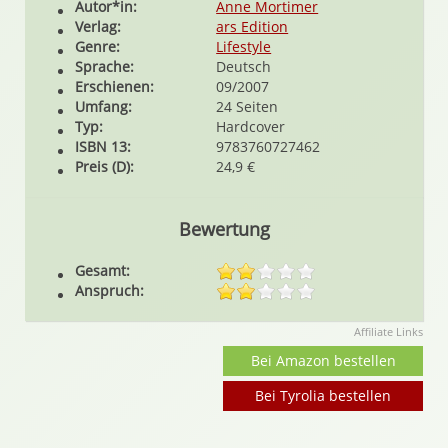
Autor*in:
Anne Mortimer
Verlag:
ars Edition
Genre:
Lifestyle
Sprache:
Deutsch
Erschienen:
09/2007
Umfang:
24 Seiten
Typ:
Hardcover
ISBN 13:
9783760727462
Preis (D):
24,9 €
Bewertung
Gesamt:
Anspruch:
Affiliate Links
Bei Amazon bestellen
Bei Tyrolia bestellen