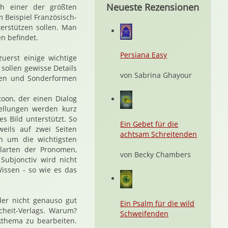
Neueste Rezensionen
ch einer der größten
 Beispiel Französisch-
erstützen sollen. Man
n befindet.
Persiana Easy
zuerst einige wichtige
 sollen gewisse Details
von Sabrina Ghayour
men und Sonderformen
oon, der einen Dialog
tellungen werden kurz
s Bild unterstützt. So
Ein Gebet für die
eils auf zwei Seiten
achtsam Schreitenden
en um die wichtigsten
elarten der Pronomen,
von Becky Chambers
 Subjonctiv wird nicht
issen - so wie es das
der nicht genauso gut
Ein Psalm für die wild
heit-Verlags. Warum?
Schweifenden
kthema zu bearbeiten.