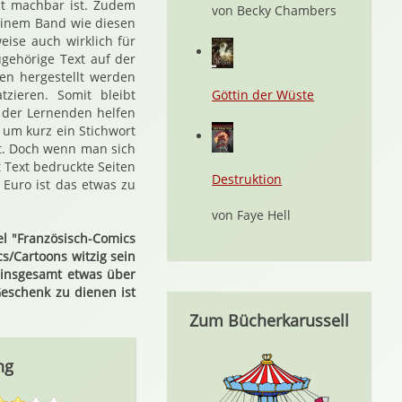
ht machbar ist. Zudem
von Becky Chambers
n einem Band wie diesen
eise auch wirklich für
gehörige Text auf der
en hergestellt werden
zieren. Somit bleibt
Göttin der Wüste
, der Lernenden helfen
 um kurz ein Stichwort
et. Doch wenn man sich
 Text bedruckte Seiten
Destruktion
 Euro ist das etwas zu
von Faye Hell
el "Französisch-Comics
/Cartoons witzig sein
 insgesamt etwas über
Geschenk zu dienen ist
Zum Bücherkarussell
ng