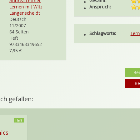
Andrea Lettner
Gesamt:
Lernen mit Witz
Anspruch:
Langenscheidt
Deutsch
11/2007
64 Seiten
Schlagworte:
Lern
Heft
9783468349652
7,95 €
Be
Be
ch gefallen:
Heft
ics