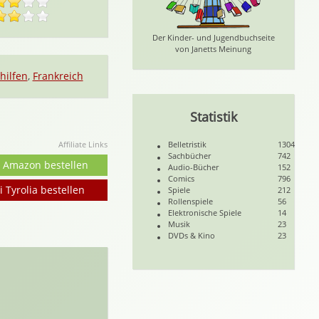
Der Kinder- und Jugendbuchseite
von Janetts Meinung
hilfen
,
Frankreich
Statistik
Affiliate Links
Belletristik
1304
Sachbücher
742
i Amazon bestellen
Audio-Bücher
152
Comics
796
i Tyrolia bestellen
Spiele
212
Rollenspiele
56
Elektronische Spiele
14
Musik
23
DVDs & Kino
23