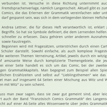
verbunden ist. Versuche in diese Richtung unternimmt au
Fremdsprachenverlage, nämlich Langenscheit. Aktuell gibt es zum
Comics, die das Erlernen der Grammatik vereinfachen oder unt
darf gespannt sein, was sich in dem vorliegenden kleinen Heftche
Andrea Lettner, die für dieses Heft verantwortlich ist, erklärt 
Begriffe. So hat sie Symbole definiert, die dem Lernenden helfen
schneller zu erfassen. Dazu gehören unter anderem Ausnah
sowie Faustregeln.
Begonnen wird mit Fragesätzen, unterstrichen durch einen Cart
Schüler darstellt. Sowohl einfache, als auch komplexe Frages
die weiteren Themen Verneinung, Artikel, jeweils durch ein witzige
uf amüsante Weise durch komplizierte Themengebiete, die jew
Bei einer Seite handelt es sich um das Comic, bei der zweit
igen Grammatikkapitels. Man begegnet zum Beispiel allen Spi
edlichen Erzählzeiten und selbst auf "Lieblingsthemen" wie das
et man auf insgesamt 64 Seiten einer Mischung aus Witz und W
n mit Witz" zu sein scheint.
ss man zwar sagen, dass sie zwar gut gemeint sind, aber lei
rt auch der Band "Französisch Comics Grammatik" des Langensc
sucht auf einer A6-Seite alles Wissenswerte über jedes Grammati