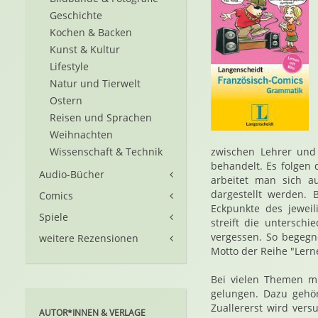
Geschichte
Kochen & Backen
Kunst & Kultur
Lifestyle
Natur und Tierwelt
Ostern
Reisen und Sprachen
Weihnachten
Wissenschaft & Technik
zwischen Lehrer und 
behandelt. Es folgen 
Audio-Bücher
arbeitet man sich a
dargestellt werden. 
Comics
Eckpunkte des jeweil
Spiele
streift die unterschi
vergessen. So begegn
weitere Rezensionen
Motto der Reihe "Lerne
Bei vielen Themen mu
gelungen. Dazu gehö
Zuallererst wird ver
AUTOR*INNEN & VERLAGE