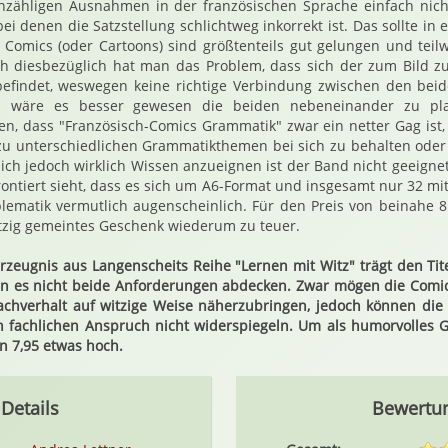
nzähligen Ausnahmen in der französischen Sprache einfach nic
 bei denen die Satzstellung schlichtweg inkorrekt ist. Das sollte i
Comics (oder Cartoons) sind größtenteils gut gelungen und teilw
ch diesbezüglich hat man das Problem, dass sich der zum Bild zu
befindet, weswegen keine richtige Verbindung zwischen den beid
l wäre es besser gewesen die beiden nebeneinander zu plat
en, dass "Französisch-Comics Grammatik" zwar ein netter Gag ist
zu unterschiedlichen Grammatikthemen bei sich zu behalten oder
ch jedoch wirklich Wissen anzueignen ist der Band nicht geeign
rontiert sieht, dass es sich um A6-Format und insgesamt nur 32 mit
blematik vermutlich augenscheinlich. Für den Preis von beinahe 8
itzig gemeintes Geschenk wiederum zu teuer.
rzeugnis aus Langenscheits Reihe "Lernen mit Witz" trägt den Tit
n es nicht beide Anforderungen abdecken. Zwar mögen die Comics
chverhalt auf witzige Weise näherzubringen, jedoch können die
n fachlichen Anspruch nicht widerspiegeln. Um als humorvolles 
on 7,95 etwas hoch.
Details
Bewertu