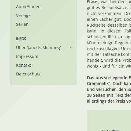
Etwas, was bei den u
Autor*innen
gibt es Beispielsätze,
nicht vorkommen. Die 
Verlage
einen Lacher gut. Do
Serien
Rückseite desselben 
kann. In diesem Fal
schlussendlich zu sag
INFOS
könnte einige Regeln 
Über 'Janetts Meinung'
nachzuschlagen. Um si
mit der Tatsache konf
Impressum
handelt, wird die Pro
Kontakt
wenig - und für ein w
Datenschutz
Das uns vorliegende E
Grammatik". Doch kan
und versuchen den Sa
30 Seiten mit Text de
allerdings der Preis v