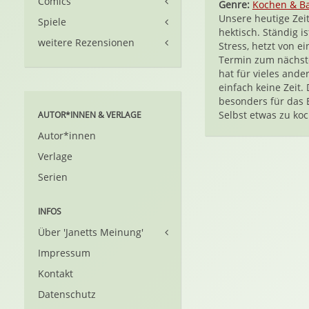
Comics
Genre:
Kochen & B
Unsere heutige Zeit
Spiele
hektisch. Ständig i
weitere Rezensionen
Stress, hetzt von e
Termin zum nächs
hat für vieles ande
einfach keine Zeit. D
besonders für das 
Selbst etwas zu koc
AUTOR*INNEN & VERLAGE
Autor*innen
Verlage
Serien
INFOS
Über 'Janetts Meinung'
Impressum
Kontakt
Datenschutz