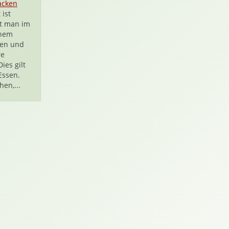
acken
 ist
st man im
inem
ten und
re
ies gilt
Essen.
hen,...