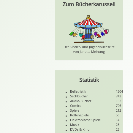
Zum Bücherkarussell
Der Kinder- und Jugendbuchseite
von Janetts Meinung
Statistik
Belletristik
1304
Sachbücher
742
Audio-Bücher
152
Comics
796
Spiele
212
Rollenspiele
56
Elektronische Spiele
14
Musik
23
DVDs & Kino
23