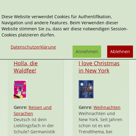
Diese Website verwendet Cookies für Authentifikation,
Navigation und andere Features. Beim Verwenden dieser
Moments by Langenscheidt
Website stimmen Sie zu, dass wir diese notwendigen Session-
Cookies platzieren dürfen.
Datenschutzerklärung
Annehmen
Ablehnen
Taschenbuch
Hardcover
Holla, die
I love Christmas
Waldfee!
in New York
Genre:
Reisen und
Genre:
Weihnachten
Sprachen
Weihnachten und
Deutsch ist dein
New York. Seit Jahren
Lieblingsfach in der
schon ist es ein
Schule? Germanistik
Trendthema, bei