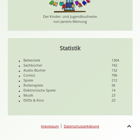
Der Kinder- und Jugendbuchseite
von Janetts Meinung
Statistik
Belletristik
1304
Sachbücher
742
Audio-Bücher
152
Comics
796
Spiele
212
Rollenspiele
56
Elektronische Spiele
14
Musik
23
DVDs & Kino
23
|
Impressum
Datenschutzerklärung