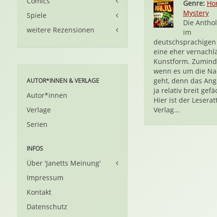
Comics
Genre:
Ho
Mystery
Spiele
Die Anthol
weitere Rezensionen
im
deutschsprachige
eine eher vernachl
Kunstform. Zumind
wenn es um die Na
geht, denn das Ang
AUTOR*INNEN & VERLAGE
ja relativ breit gefä
Autor*innen
Hier ist der Leserat
Verlage
Verlag...
Serien
INFOS
Über 'Janetts Meinung'
Impressum
Kontakt
Datenschutz