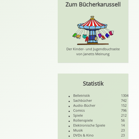
Zum Bücherkarussell
Der Kinder- und Jugendbuchseite
von Janetts Meinung
Statistik
Belletristik
1304
Sachbücher
742
Audio-Bücher
152
Comics
796
Spiele
212
Rollenspiele
56
Elektronische Spiele
14
Musik
23
DVDs & Kino
23