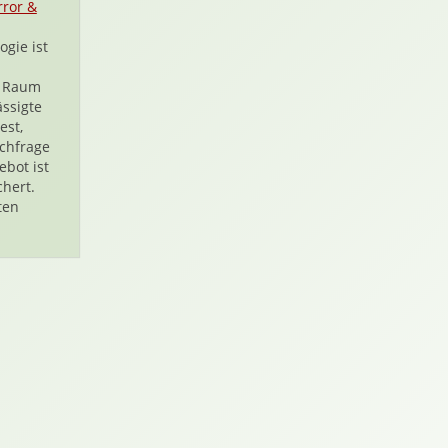
rror &
ogie ist
n Raum
ässigte
est,
chfrage
ebot ist
chert.
ten