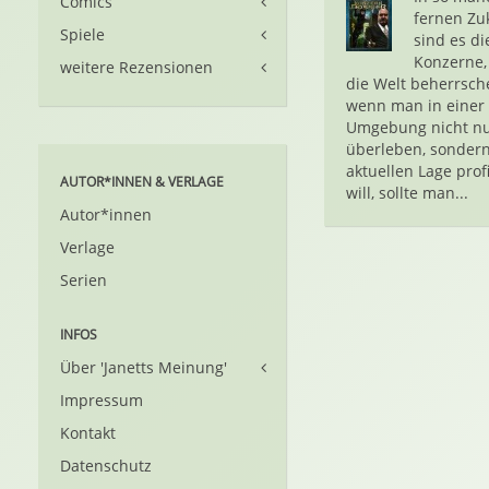
Comics
fernen Zu
Spiele
sind es di
Konzerne,
weitere Rezensionen
die Welt beherrsch
wenn man in einer
Umgebung nicht n
überleben, sondern
aktuellen Lage prof
AUTOR*INNEN & VERLAGE
will, sollte man...
Autor*innen
Verlage
Serien
INFOS
Über 'Janetts Meinung'
Impressum
Kontakt
Datenschutz