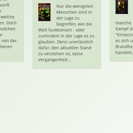
kunft
Nur die wenigsten
e
Menschen sind in
 welche
der Lage zu
en. Doch
manche 
begreifen, wie die
 solchen
Kampf da
Welt funktioniert - oder
ur
"Krisenz
zumindest in der Lage es zu
 von der
es sich
glauben. Denn unerlässlich
itieren
Brandhe
dafür, den aktuellen Stand
handeln.
zu verstehen ist, seine
Vergangenheit...