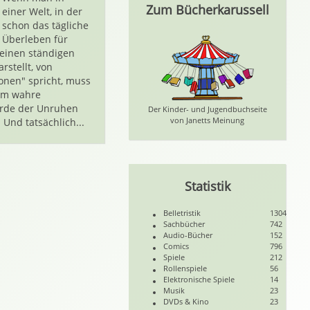
Zum Bücherkarussell
einer Welt, in der
schon das tägliche
Überleben für
einen ständigen
rstellt, von
onen" spricht, muss
 um wahre
rde der Unruhen
Der Kinder- und Jugendbuchseite
von Janetts Meinung
 Und tatsächlich...
Statistik
Belletristik
1304
Sachbücher
742
Audio-Bücher
152
Comics
796
Spiele
212
Rollenspiele
56
Elektronische Spiele
14
Musik
23
DVDs & Kino
23