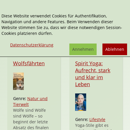
Diese Website verwendet Cookies für Authentifikation,
Navigation und andere Features. Beim Verwenden dieser
Gütersloher Verlagshaus
Website stimmen Sie zu, dass wir diese notwendigen Session-
Cookies platzieren dürfen.
Datenschutzerklärung
Annehmen
Ablehnen
Hardcover
Hardcover
Wolfsfährten
Spirit Yoga:
Aufrecht, stark
und klar im
Leben
Genre:
Natur und
Tierwelt
Wölfe sind Wölfe
sind Wölfe – so
Genre:
Lifestyle
beginnt der letzte
Yoga-Stile gibt es
Absatz des finalen