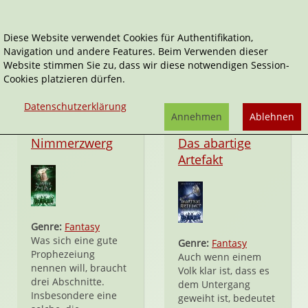
Diese Website verwendet Cookies für Authentifikation,
Navigation und andere Features. Beim Verwenden dieser
Die große Erzferkelprophezeiung
Website stimmen Sie zu, dass wir diese notwendigen Session-
Cookies platzieren dürfen.
Datenschutzerklärung
Annehmen
Ablehnen
Taschenbuch
Taschenbuch
Nimmerzwerg
Das abartige
Artefakt
Genre:
Fantasy
Was sich eine gute
Genre:
Fantasy
Prophezeiung
Auch wenn einem
nennen will, braucht
Volk klar ist, dass es
drei Abschnitte.
dem Untergang
Insbesondere eine
geweiht ist, bedeutet