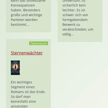
kann das unliebsame
Universum, ist
Konsequenzen
sicherlich kein
haben. Besonders
leichter. Es ist
große und wichtige
schwer sich von
Parteien werden
formgebendem
bestimmt...
Beiwerk zu
verabschieden, um
völlig...
Taschenbuch
Sternenwächter
Ein wichtiges
Segment eines
Romans ist das Ende.
So darf man
keinesfalls eine
ansonsten