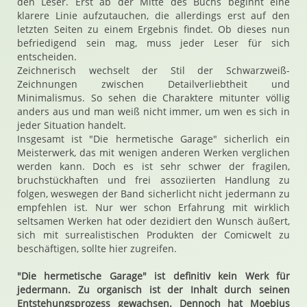
den Leser. Erst ab der Mitte des Buchs beginnt eine
klarere Linie aufzutauchen, die allerdings erst auf den
letzten Seiten zu einem Ergebnis findet. Ob dieses nun
befriedigend sein mag, muss jeder Leser für sich
entscheiden.
Zeichnerisch wechselt der Stil der Schwarzweiß-
Zeichnungen zwischen Detailverliebtheit und
Minimalismus. So sehen die Charaktere mitunter völlig
anders aus und man weiß nicht immer, um wen es sich in
jeder Situation handelt.
Insgesamt ist "Die hermetische Garage" sicherlich ein
Meisterwerk, das mit wenigen anderen Werken verglichen
werden kann. Doch es ist sehr schwer der fragilen,
bruchstückhaften und frei assoziierten Handlung zu
folgen, weswegen der Band sicherlicht nicht jedermann zu
empfehlen ist. Nur wer schon Erfahrung mit wirklich
seltsamen Werken hat oder dezidiert den Wunsch äußert,
sich mit surrealistischen Produkten der Comicwelt zu
beschäftigen, sollte hier zugreifen.
"Die hermetische Garage" ist definitiv kein Werk für
jedermann. Zu organisch ist der Inhalt durch seinen
Entstehungsprozess gewachsen. Dennoch hat Moebius