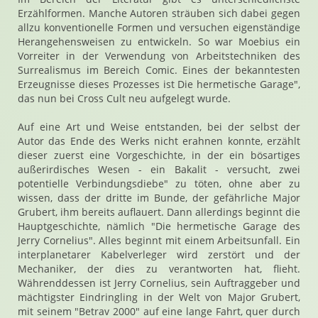
Erzählformen. Manche Autoren sträuben sich dabei gegen
allzu konventionelle Formen und versuchen eigenständige
Herangehensweisen zu entwickeln. So war Moebius ein
Vorreiter in der Verwendung von Arbeitstechniken des
Surrealismus im Bereich Comic. Eines der bekanntesten
Erzeugnisse dieses Prozesses ist Die hermetische Garage",
das nun bei Cross Cult neu aufgelegt wurde.
Auf eine Art und Weise entstanden, bei der selbst der
Autor das Ende des Werks nicht erahnen konnte, erzählt
dieser zuerst eine Vorgeschichte, in der ein bösartiges
außerirdisches Wesen - ein Bakalit - versucht, zwei
potentielle Verbindungsdiebe" zu töten, ohne aber zu
wissen, dass der dritte im Bunde, der gefährliche Major
Grubert, ihm bereits auflauert. Dann allerdings beginnt die
Hauptgeschichte, nämlich "Die hermetische Garage des
Jerry Cornelius". Alles beginnt mit einem Arbeitsunfall. Ein
interplanetarer Kabelverleger wird zerstört und der
Mechaniker, der dies zu verantworten hat, flieht.
Währenddessen ist Jerry Cornelius, sein Auftraggeber und
mächtigster Eindringling in der Welt von Major Grubert,
mit seinem "Betrav 2000" auf eine lange Fahrt, quer durch