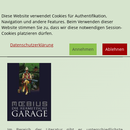
Diese Website verwendet Cookies für Authentifikation,
Navigation und andere Features. Beim Verwenden dieser
Home
Comics
Die hermetische Garage
Website stimmen Sie zu, dass wir diese notwendigen Session-
Cookies platzieren dürfen.
Die hermetische Garage
von
Moebius
Datenschutzerklärung
Rezension von Stefan Cernohuby | 18. Juni 2009
Annehmen
Ablehnen
Im Bereich der Literatur gibt es unterschiedlichste