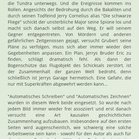
die Tundra unterwegs. Und die Ereignisse kommen ins
Rollen. Angesichts der Bedrohung durch die Bakaliten und
durch seinen Todfeind Jerry Cornelius alias "Die schwarze
Fliege" schickt der unsterbliche Major seine Spione los und
macht sich danach selbst auf den Weg. Er will seinem
Gegner entgegentreten. Von Mördern und anderen
gefährlichen Zeitgenossen gejagt, versucht Grubert seine
Pläne zu verfolgen, muss sich aber immer wieder den
Gegebenheiten anpassen. Ein Plan, Jerrys Bruder Eric zu
finden, schlägt dramatisch fehl. Als dann der
Bogenschütze das Flugobjekt des Schicksals zerstört, ist
der Zusammenhalt der ganzen Welt bedroht, denn
schließlich ist Jerrys Garage hermetisch. Eine Gefahr, die
nur mit Superkräften abgewehrt werden kann...
"Automatisches Schreiben" und "Automatisches Zeichnen"
wurden in diesem Werk beide eingesetzt. So wurde nach
jedem Bild immer wieder frei assoziiert und erst danach
versucht eine Art kausalen geschichtlichen
Zusammenhang aufzubauen. Insbesondere auf den ersten
Seiten wird augenscheinlich, wie schwierig eine solche
Arbeitsweise sein kann - sowohl für den Autor als auch für