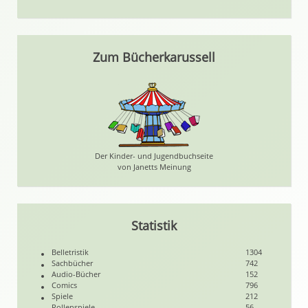
Zum Bücherkarussell
Der Kinder- und Jugendbuchseite
von Janetts Meinung
Statistik
Belletristik
1304
Sachbücher
742
Audio-Bücher
152
Comics
796
Spiele
212
Rollenspiele
56