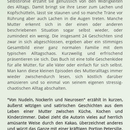
Selbstironie erzählt sie genüsslich von den Widrigkeiten
des Alltags. Damit bringt sie ihre Leser zum Lachen und
Kopfschütteln, lässt sie staunen und so manche Träne vor
Rührung aber auch Lachen in die Augen treten. Manche
Mutter erkennt sich in der einen oder anderen
beschriebenen Situation sogar selbst wieder, oder
zumindest ein wenig. Die insgesamt 24 Geschichten sind
zwar in sich abgeschlossen, ergeben aber ein stimmiges
Gesamtbild einer ganz normalen Familie mit dem
typischen Alltagschaos. Kurzweilig und erfrischend
präsentieren sie sich. Das Buch ist eine tolle Geschenkidee
für alle Mütter, für alle Väter oder einfach für sich selbst.
Man kann diese kleinen Episoden des Mutteralltags immer
wieder zwischendurch lesen, sich köstlich darüber
amüsieren und so einmal von seinem eigenen stressig-
chaotischen Alltag abschalten.
"Von Nudeln, Nockerln und Neurosen" erzählt in kurzen,
äußerst witzigen und satirischen Geschichten aus dem
Leben einer Mutter zwischen Küche, Kochen und
Kinderzimmer. Dabei zieht die Autorin vieles auf herrlich
amüsante Weise durch den Kakao, überzeichnet anderes
und würzt das Ganze mit einer kräftigen Portion Petersilie.