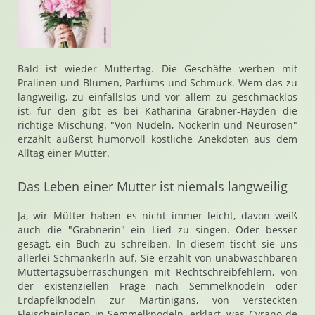
Bald ist wieder Muttertag. Die Geschäfte werben mit
Pralinen und Blumen, Parfüms und Schmuck. Wem das zu
langweilig, zu einfallslos und vor allem zu geschmacklos
ist, für den gibt es bei Katharina Grabner-Hayden die
richtige Mischung. "Von Nudeln, Nockerln und Neurosen"
erzählt äußerst humorvoll köstliche Anekdoten aus dem
Alltag einer Mutter.
Das Leben einer Mutter ist niemals langweilig
Ja, wir Mütter haben es nicht immer leicht, davon weiß
auch die "Grabnerin" ein Lied zu singen. Oder besser
gesagt, ein Buch zu schreiben. In diesem tischt sie uns
allerlei Schmankerln auf. Sie erzählt von unabwaschbaren
Muttertagsüberraschungen mit Rechtschreibfehlern, von
der existenziellen Frage nach Semmelknödeln oder
Erdäpfelknödeln zur Martinigans, von versteckten
Fleischeinlagen in Semmelknödeln, erklärt, was Cyrano de