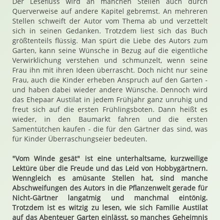
Der Lesefluss wird an manchen Stellen auch durch
Querverweise auf andere Kapitel gebremst. An mehreren
Stellen schweift der Autor vom Thema ab und verzettelt
sich in seinen Gedanken. Trotzdem liest sich das Buch
größtenteils flüssig. Man spürt die Liebe des Autors zum
Garten, kann seine Wünsche in Bezug auf die eigentliche
Verwirklichung verstehen und schmunzelt, wenn seine
Frau ihn mit ihren Ideen überrascht. Doch nicht nur seine
Frau, auch die Kinder erheben Anspruch auf den Garten -
und haben dabei wieder andere Wünsche. Dennoch wird
das Ehepaar Austilat in jedem Frühjahr ganz unruhig und
freut sich auf die ersten Frühlingsboten. Dann heißt es
wieder, in den Baumarkt fahren und die ersten
Samentütchen kaufen - die für den Gärtner das sind, was
für Kinder Überraschungseier bedeuten.
"Vom Winde gesät" ist eine unterhaltsame, kurzweilige
Lektüre über die Freude und das Leid von Hobbygärtnern.
Wenngleich es amüsante Stellen hat, sind manche
Abschweifungen des Autors in die Pflanzenwelt gerade für
Nicht-Gärtner langatmig und manchmal eintönig.
Trotzdem ist es witzig zu lesen, wie sich Familie Austilat
auf das Abenteuer Garten einlässt, so manches Geheimnis