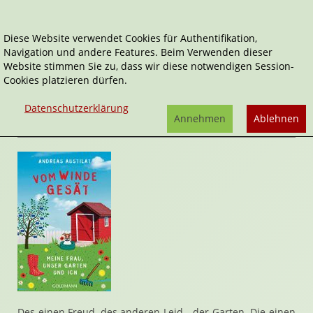
Diese Website verwendet Cookies für Authentifikation,
Navigation und andere Features. Beim Verwenden dieser
Home
Belletristik
Vom Winde gesät
Website stimmen Sie zu, dass wir diese notwendigen Session-
Cookies platzieren dürfen.
Vom Winde gesät
von
Andreas Austilat
Datenschutzerklärung
Rezension von Janett Cernohuby | 25. September 2015
Annehmen
Ablehnen
Des einen Freud, des anderen Leid - der Garten. Die einen