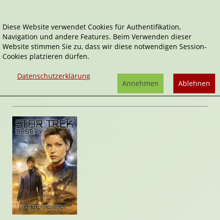
Diese Website verwendet Cookies für Authentifikation,
Navigation und andere Features. Beim Verwenden dieser
Home
Belletristik
Götter der Macht
Website stimmen Sie zu, dass wir diese notwendigen Session-
Cookies platzieren dürfen.
Star Trek Destiny
Götter der Macht
Datenschutzerklärung
von
David Mack
Annehmen
Ablehnen
Rezension von Stefan Cernohuby | 16. August 2010