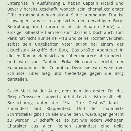
Enterprise in Ausführung E haben Captain Picard und
Beverly bereits geschafft, wonach sein ehemaliger erster
Offizier momentan noch strebt. Seine nunmehrige Frau ist
schwanger, was sich angesichts der derzeitigen Borg-
Bedrohung (und ihrem nicht absehbaren Ende) als
einziger Silberstreif am Horizont darstellt. Doch auch Tom
Paris hat nicht nur seine Frau und seine Tochter verloren,
selbst sein ungeliebter Vater stirbt bei einem der
aktuellsten Angriffe der Borg. Das größte Abenteuer in
diesem Roman zieht sich aber über mehrere Jahrhunderte
und wird von Captain Erika Hernandez erlebt, der
Kommandantin der Columbia. Denn sie wird wohl den
Schlüssel über Sieg und Niederlage gegen die Borg
darstellen...
David Mack ist der Autor, dem man den ersten Teil des
"Mega-Crossovers" anvertraut hat. Letztere ist die offizielle
Bezeichnung unter der "Star Trek Destiny" läuft -
zumindest laut Klappentext. Und der routinierte
Schriftsteller gibt sich alle Mühe, den Erwartungen gerecht
zu werden. Er schafft es, so gut wie jedem wichtigen
Charakter aus allen Reihen zumindest eine Rolle