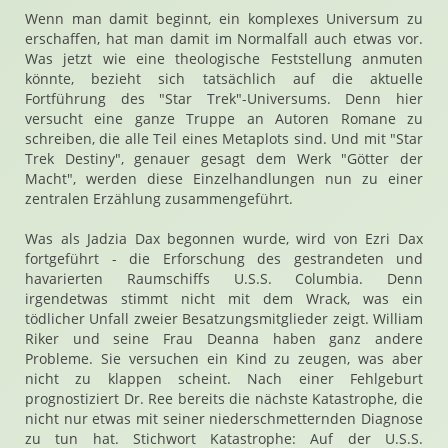
Wenn man damit beginnt, ein komplexes Universum zu
erschaffen, hat man damit im Normalfall auch etwas vor.
Was jetzt wie eine theologische Feststellung anmuten
könnte, bezieht sich tatsächlich auf die aktuelle
Fortführung des "Star Trek"-Universums. Denn hier
versucht eine ganze Truppe an Autoren Romane zu
schreiben, die alle Teil eines Metaplots sind. Und mit "Star
Trek Destiny", genauer gesagt dem Werk "Götter der
Macht", werden diese Einzelhandlungen nun zu einer
zentralen Erzählung zusammengeführt.
Was als Jadzia Dax begonnen wurde, wird von Ezri Dax
fortgeführt - die Erforschung des gestrandeten und
havarierten Raumschiffs U.S.S. Columbia. Denn
irgendetwas stimmt nicht mit dem Wrack, was ein
tödlicher Unfall zweier Besatzungsmitglieder zeigt. William
Riker und seine Frau Deanna haben ganz andere
Probleme. Sie versuchen ein Kind zu zeugen, was aber
nicht zu klappen scheint. Nach einer Fehlgeburt
prognostiziert Dr. Ree bereits die nächste Katastrophe, die
nicht nur etwas mit seiner niederschmetternden Diagnose
zu tun hat. Stichwort Katastrophe: Auf der U.S.S.