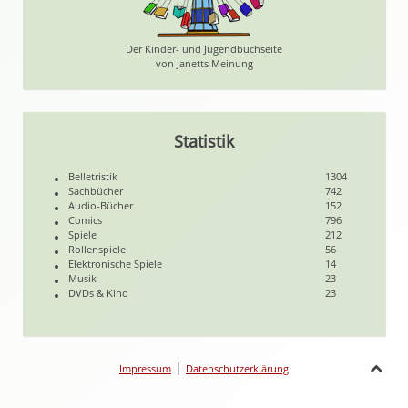
Der Kinder- und Jugendbuchseite
von Janetts Meinung
Statistik
Belletristik
1304
Sachbücher
742
Audio-Bücher
152
Comics
796
Spiele
212
Rollenspiele
56
Elektronische Spiele
14
Musik
23
DVDs & Kino
23
|
Impressum
Datenschutzerklärung