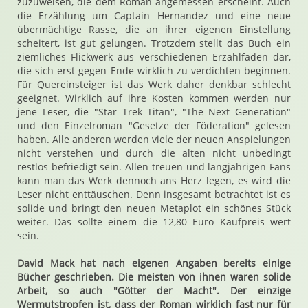
zuzuweisen, die dem Roman angemessen erscheint. Auch
die Erzählung um Captain Hernandez und eine neue
übermächtige Rasse, die an ihrer eigenen Einstellung
scheitert, ist gut gelungen. Trotzdem stellt das Buch ein
ziemliches Flickwerk aus verschiedenen Erzählfäden dar,
die sich erst gegen Ende wirklich zu verdichten beginnen.
Für Quereinsteiger ist das Werk daher denkbar schlecht
geeignet. Wirklich auf ihre Kosten kommen werden nur
jene Leser, die "Star Trek Titan", "The Next Generation"
und den Einzelroman "Gesetze der Föderation" gelesen
haben. Alle anderen werden viele der neuen Anspielungen
nicht verstehen und durch die alten nicht unbedingt
restlos befriedigt sein. Allen treuen und langjährigen Fans
kann man das Werk dennoch ans Herz legen, es wird die
Leser nicht enttäuschen. Denn insgesamt betrachtet ist es
solide und bringt den neuen Metaplot ein schönes Stück
weiter. Das sollte einem die 12,80 Euro Kaufpreis wert
sein.
David Mack hat nach eigenen Angaben bereits einige
Bücher geschrieben. Die meisten von ihnen waren solide
Arbeit, so auch "Götter der Macht". Der einzige
Wermutstropfen ist, dass der Roman wirklich fast nur für