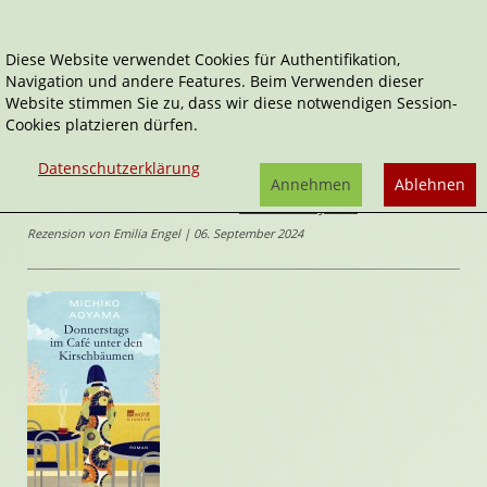
Diese Website verwendet Cookies für Authentifikation,
Navigation und andere Features. Beim Verwenden dieser
Home
Belletristik
Website stimmen Sie zu, dass wir diese notwendigen Session-
Donnerstags im Café unter den Kirschbäumen
Cookies platzieren dürfen.
Donnerstags im Café unter den
Datenschutzerklärung
Annehmen
Ablehnen
Kirschbäumen
von
Michiko Aoyama
Rezension von Emilia Engel | 06. September 2024