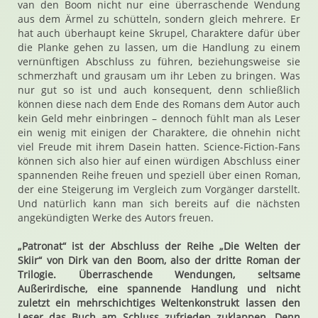
van den Boom nicht nur eine überraschende Wendung
aus dem Ärmel zu schütteln, sondern gleich mehrere. Er
hat auch überhaupt keine Skrupel, Charaktere dafür über
die Planke gehen zu lassen, um die Handlung zu einem
vernünftigen Abschluss zu führen, beziehungsweise sie
schmerzhaft und grausam um ihr Leben zu bringen. Was
nur gut so ist und auch konsequent, denn schließlich
können diese nach dem Ende des Romans dem Autor auch
kein Geld mehr einbringen – dennoch fühlt man als Leser
ein wenig mit einigen der Charaktere, die ohnehin nicht
viel Freude mit ihrem Dasein hatten. Science-Fiction-Fans
können sich also hier auf einen würdigen Abschluss einer
spannenden Reihe freuen und speziell über einen Roman,
der eine Steigerung im Vergleich zum Vorgänger darstellt.
Und natürlich kann man sich bereits auf die nächsten
angekündigten Werke des Autors freuen.
„Patronat“ ist der Abschluss der Reihe „Die Welten der
Skiir“ von Dirk van den Boom, also der dritte Roman der
Trilogie. Überraschende Wendungen, seltsame
Außerirdische, eine spannende Handlung und nicht
zuletzt ein mehrschichtiges Weltenkonstrukt lassen den
Leser das Buch am Schluss zufrieden zuklappen. Denn