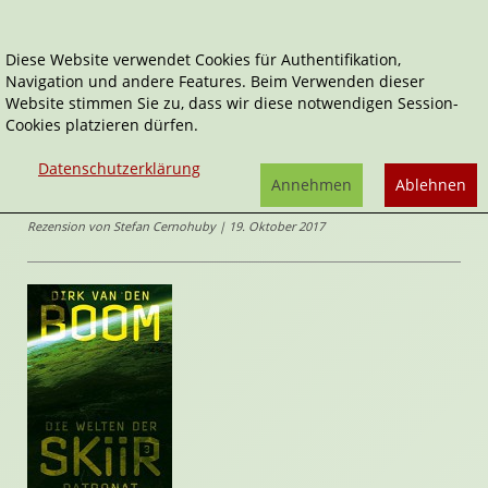
Diese Website verwendet Cookies für Authentifikation,
Navigation und andere Features. Beim Verwenden dieser
Home
Belletristik
Die Welten der Skiir 3: Patronat
Website stimmen Sie zu, dass wir diese notwendigen Session-
Cookies platzieren dürfen.
Die Welten der Skiir
Die Welten der Skiir 3: Patronat
Datenschutzerklärung
von
Annehmen
Ablehnen
Dirk van den Boom
Rezension von Stefan Cernohuby | 19. Oktober 2017