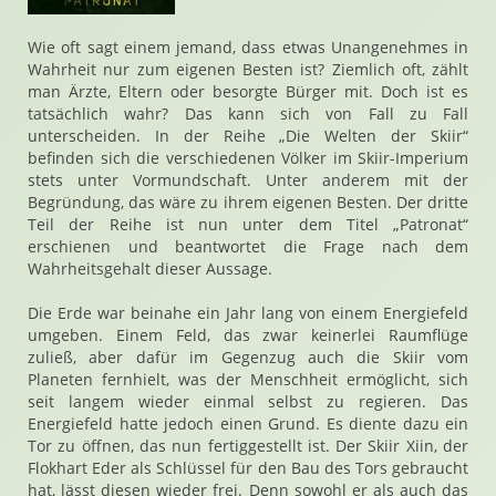
Wie oft sagt einem jemand, dass etwas Unangenehmes in
Wahrheit nur zum eigenen Besten ist? Ziemlich oft, zählt
man Ärzte, Eltern oder besorgte Bürger mit. Doch ist es
tatsächlich wahr? Das kann sich von Fall zu Fall
unterscheiden. In der Reihe „Die Welten der Skiir“
befinden sich die verschiedenen Völker im Skiir-Imperium
stets unter Vormundschaft. Unter anderem mit der
Begründung, das wäre zu ihrem eigenen Besten. Der dritte
Teil der Reihe ist nun unter dem Titel „Patronat“
erschienen und beantwortet die Frage nach dem
Wahrheitsgehalt dieser Aussage.
Die Erde war beinahe ein Jahr lang von einem Energiefeld
umgeben. Einem Feld, das zwar keinerlei Raumflüge
zuließ, aber dafür im Gegenzug auch die Skiir vom
Planeten fernhielt, was der Menschheit ermöglicht, sich
seit langem wieder einmal selbst zu regieren. Das
Energiefeld hatte jedoch einen Grund. Es diente dazu ein
Tor zu öffnen, das nun fertiggestellt ist. Der Skiir Xiin, der
Flokhart Eder als Schlüssel für den Bau des Tors gebraucht
hat, lässt diesen wieder frei. Denn sowohl er als auch das