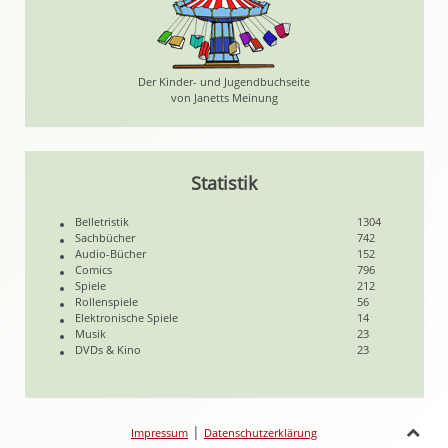
Der Kinder- und Jugendbuchseite
von Janetts Meinung
Statistik
Belletristik
1304
Sachbücher
742
Audio-Bücher
152
Comics
796
Spiele
212
Rollenspiele
56
Elektronische Spiele
14
Musik
23
DVDs & Kino
23
|
Impressum
Datenschutzerklärung