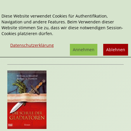
Diese Website verwendet Cookies für Authentifikation,
Navigation und andere Features. Beim Verwenden dieser
Home
Belletristik
Die Schule der Gladiatoren
Website stimmen Sie zu, dass wir diese notwendigen Session-
Cookies platzieren dürfen.
Die Schule der Gladiatoren
von
Barbara
Datenschutzerklärung
zu Wertheim
,
Wolfram zu Mondfeld
Annehmen
Ablehnen
Rezension von Janett Cernohuby | 08. Februar 2009