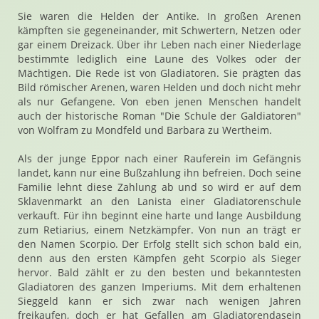
Sie waren die Helden der Antike. In großen Arenen
kämpften sie gegeneinander, mit Schwertern, Netzen oder
gar einem Dreizack. Über ihr Leben nach einer Niederlage
bestimmte lediglich eine Laune des Volkes oder der
Mächtigen. Die Rede ist von Gladiatoren. Sie prägten das
Bild römischer Arenen, waren Helden und doch nicht mehr
als nur Gefangene. Von eben jenen Menschen handelt
auch der historische Roman "Die Schule der Galdiatoren"
von Wolfram zu Mondfeld und Barbara zu Wertheim.
Als der junge Eppor nach einer Rauferein im Gefängnis
landet, kann nur eine Bußzahlung ihn befreien. Doch seine
Familie lehnt diese Zahlung ab und so wird er auf dem
Sklavenmarkt an den Lanista einer Gladiatorenschule
verkauft. Für ihn beginnt eine harte und lange Ausbildung
zum Retiarius, einem Netzkämpfer. Von nun an trägt er
den Namen Scorpio. Der Erfolg stellt sich schon bald ein,
denn aus den ersten Kämpfen geht Scorpio als Sieger
hervor. Bald zählt er zu den besten und bekanntesten
Gladiatoren des ganzen Imperiums. Mit dem erhaltenen
Sieggeld kann er sich zwar nach wenigen Jahren
freikaufen, doch er hat Gefallen am Gladiatorendasein