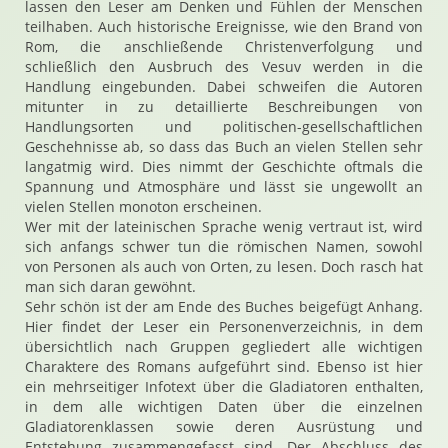
lassen den Leser am Denken und Fühlen der Menschen
teilhaben. Auch historische Ereignisse, wie den Brand von
Rom, die anschließende Christenverfolgung und
schließlich den Ausbruch des Vesuv werden in die
Handlung eingebunden. Dabei schweifen die Autoren
mitunter in zu detaillierte Beschreibungen von
Handlungsorten und politischen-gesellschaftlichen
Geschehnisse ab, so dass das Buch an vielen Stellen sehr
langatmig wird. Dies nimmt der Geschichte oftmals die
Spannung und Atmosphäre und lässt sie ungewollt an
vielen Stellen monoton erscheinen.
Wer mit der lateinischen Sprache wenig vertraut ist, wird
sich anfangs schwer tun die römischen Namen, sowohl
von Personen als auch von Orten, zu lesen. Doch rasch hat
man sich daran gewöhnt.
Sehr schön ist der am Ende des Buches beigefügt Anhang.
Hier findet der Leser ein Personenverzeichnis, in dem
übersichtlich nach Gruppen gegliedert alle wichtigen
Charaktere des Romans aufgeführt sind. Ebenso ist hier
ein mehrseitiger Infotext über die Gladiatoren enthalten,
in dem alle wichtigen Daten über die einzelnen
Gladiatorenklassen sowie deren Ausrüstung und
Entstehung zusammengefasst sind. Der Abschluss des