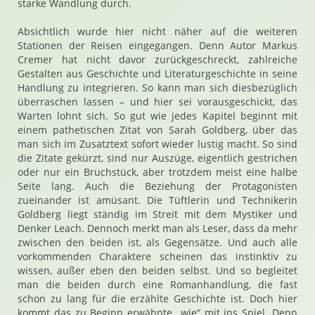
starke Wandlung durch.
Absichtlich wurde hier nicht näher auf die weiteren
Stationen der Reisen eingegangen. Denn Autor Markus
Cremer hat nicht davor zurückgeschreckt, zahlreiche
Gestalten aus Geschichte und Literaturgeschichte in seine
Handlung zu integrieren. So kann man sich diesbezüglich
überraschen lassen – und hier sei vorausgeschickt, das
Warten lohnt sich. So gut wie jedes Kapitel beginnt mit
einem pathetischen Zitat von Sarah Goldberg, über das
man sich im Zusatztext sofort wieder lustig macht. So sind
die Zitate gekürzt, sind nur Auszüge, eigentlich gestrichen
oder nur ein Bruchstück, aber trotzdem meist eine halbe
Seite lang. Auch die Beziehung der Protagonisten
zueinander ist amüsant. Die Tüftlerin und Technikerin
Goldberg liegt ständig im Streit mit dem Mystiker und
Denker Leach. Dennoch merkt man als Leser, dass da mehr
zwischen den beiden ist, als Gegensätze. Und auch alle
vorkommenden Charaktere scheinen das instinktiv zu
wissen, außer eben den beiden selbst. Und so begleitet
man die beiden durch eine Romanhandlung, die fast
schon zu lang für die erzählte Geschichte ist. Doch hier
kommt das zu Beginn erwähnte „wie“ mit ins Spiel. Denn