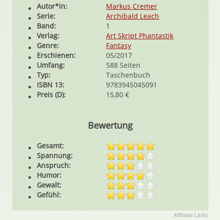
Autor*in:
Markus Cremer
Serie:
Archibald Leach
Band:
1
Verlag:
Art Skript Phantastik
Genre:
Fantasy
Erschienen:
05/2017
Umfang:
588 Seiten
Typ:
Taschenbuch
ISBN 13:
9783945045091
Preis (D):
15,80 €
Bewertung
Gesamt:
Spannung:
Anspruch:
Humor:
Gewalt:
Gefühl:
Affiliate Links