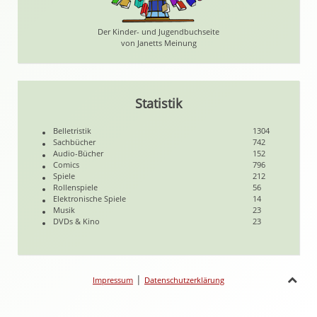
Der Kinder- und Jugendbuchseite
von Janetts Meinung
Statistik
Belletristik
1304
Sachbücher
742
Audio-Bücher
152
Comics
796
Spiele
212
Rollenspiele
56
Elektronische Spiele
14
Musik
23
DVDs & Kino
23
|
Impressum
Datenschutzerklärung