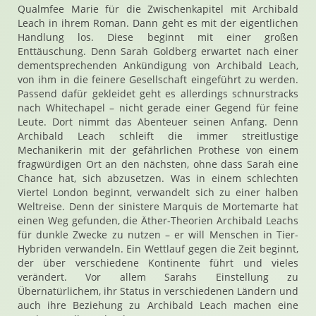
Qualmfee Marie für die Zwischenkapitel mit Archibald
Leach in ihrem Roman. Dann geht es mit der eigentlichen
Handlung los. Diese beginnt mit einer großen
Enttäuschung. Denn Sarah Goldberg erwartet nach einer
dementsprechenden Ankündigung von Archibald Leach,
von ihm in die feinere Gesellschaft eingeführt zu werden.
Passend dafür gekleidet geht es allerdings schnurstracks
nach Whitechapel – nicht gerade einer Gegend für feine
Leute. Dort nimmt das Abenteuer seinen Anfang. Denn
Archibald Leach schleift die immer streitlustige
Mechanikerin mit der gefährlichen Prothese von einem
fragwürdigen Ort an den nächsten, ohne dass Sarah eine
Chance hat, sich abzusetzen. Was in einem schlechten
Viertel London beginnt, verwandelt sich zu einer halben
Weltreise. Denn der sinistere Marquis de Mortemarte hat
einen Weg gefunden, die Äther-Theorien Archibald Leachs
für dunkle Zwecke zu nutzen – er will Menschen in Tier-
Hybriden verwandeln. Ein Wettlauf gegen die Zeit beginnt,
der über verschiedene Kontinente führt und vieles
verändert. Vor allem Sarahs Einstellung zu
Übernatürlichem, ihr Status in verschiedenen Ländern und
auch ihre Beziehung zu Archibald Leach machen eine