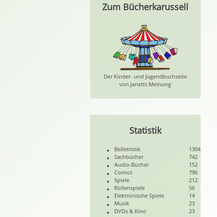
Zum Bücherkarussell
Der Kinder- und Jugendbuchseite
von Janetts Meinung
Statistik
Belletristik
1304
Sachbücher
742
Audio-Bücher
152
Comics
796
Spiele
212
Rollenspiele
56
Elektronische Spiele
14
Musik
23
DVDs & Kino
23