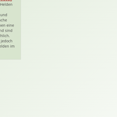
e Helden
 und
nche
ben eine
nd sind
hlich.
, jedoch
elden im