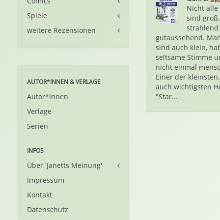
Comics
Nicht all
Spiele
sind groß,
strahlend
weitere Rezensionen
gutaussehend. Ma
sind auch klein, ha
seltsame Stimme u
nicht einmal mensc
Einer der kleinsten
AUTOR*INNEN & VERLAGE
auch wichtigsten H
Autor*innen
"Star...
Verlage
Serien
INFOS
Über 'Janetts Meinung'
Impressum
Kontakt
Datenschutz