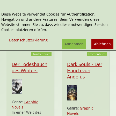
Diese Website verwendet Cookies für Authentifikation,
Navigation und andere Features. Beim Verwenden dieser
Alan Quah
Website stimmen Sie zu, dass wir diese notwendigen Session-
Cookies platzieren dürfen.
Tätigkeitsfelder:
Illustrator*in
Datenschutzerklärung
Annehmen
Ablehnen
Taschenbuch
Taschenbuch
Der Todeshauch
Dark Souls - Der
des Winters
Hauch von
Andolus
Genre:
Graphic
Novels
Genre:
Graphic
In einer Welt des
Novels