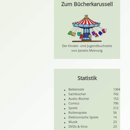
Zum Bücherkarussell
Der Kinder- und Jugendbuchseite
von Janetts Meinung
Statistik
Belletristik
1304
Sachbücher
742
Audio-Bücher
152
Comics
796
Spiele
212
Rollenspiele
56
Elektronische Spiele
14
Musik
23
DVDs & Kino
23