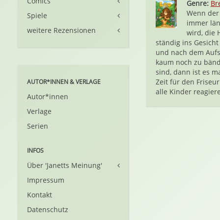
Comics
Genre:
Br
Wenn der
Spiele
immer lä
weitere Rezensionen
wird, die 
ständig ins Gesicht 
und nach dem Auf
kaum noch zu bänd
sind, dann ist es m
Zeit für den Friseur
AUTOR*INNEN & VERLAGE
alle Kinder reagiere
Autor*innen
Verlage
Serien
INFOS
Über 'Janetts Meinung'
Impressum
Kontakt
Datenschutz