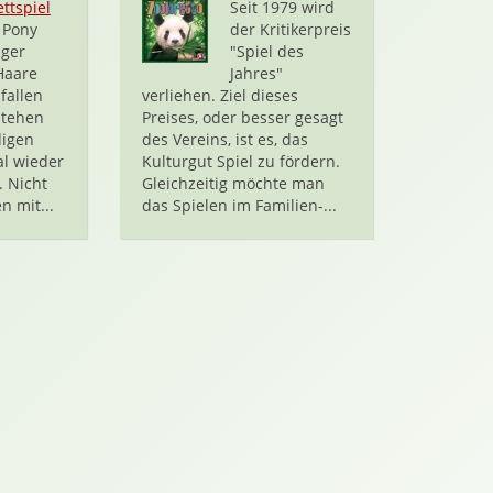
ettspiel
Seit 1979 wird
 Pony
der Kritikerpreis
nger
"Spiel des
Haare
Jahres"
fallen
verliehen. Ziel dieses
stehen
Preises, oder besser gesagt
igen
des Vereins, ist es, das
al wieder
Kulturgut Spiel zu fördern.
. Nicht
Gleichzeitig möchte man
n mit...
das Spielen im Familien-...