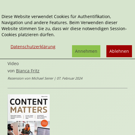
Diese Website verwendet Cookies für Authentifikation,
Navigation und andere Features. Beim Verwenden dieser
Home
Sachbücher
Content Matters
Website stimmen Sie zu, dass wir diese notwendigen Session-
Cookies platzieren dürfen.
Content Matters
Datenschutzerklärung
Der journalistische Ratgeber für Content Creator – ob
Annehmen
Ablehnen
selbstständig oder im Unternehmen. Für Text, Podcast und
Video
von
Bianca Fritz
Rezension von Michael Seirer | 07. Februar 2024