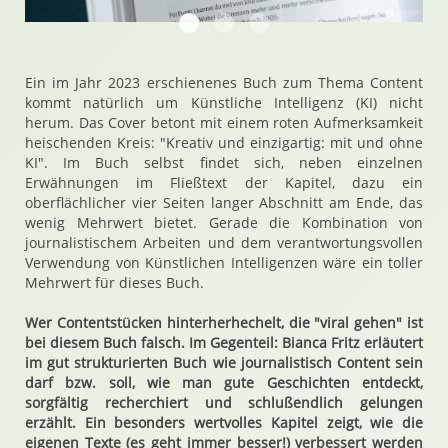
20231025 145842 Content Matters Bia
20231025 145914 Content Matter
20231025 145948 Content M
Ein im Jahr 2023 erschienenes Buch zum Thema Content
kommt natürlich um Künstliche Intelligenz (KI) nicht
herum. Das Cover betont mit einem roten Aufmerksamkeit
heischenden Kreis: "Kreativ und einzigartig: mit und ohne
KI". Im Buch selbst findet sich, neben einzelnen
Erwähnungen im Fließtext der Kapitel, dazu ein
oberflächlicher vier Seiten langer Abschnitt am Ende, das
wenig Mehrwert bietet. Gerade die Kombination von
journalistischem Arbeiten und dem verantwortungsvollen
Verwendung von Künstlichen Intelligenzen wäre ein toller
Mehrwert für dieses Buch.
Wer Contentstücken hinterherhechelt, die "viral gehen" ist
bei diesem Buch falsch. Im Gegenteil: Bianca Fritz erläutert
im gut strukturierten Buch wie journalistisch Content sein
darf bzw. soll, wie man gute Geschichten entdeckt,
sorgfältig recherchiert und schlußendlich gelungen
erzählt. Ein besonders wertvolles Kapitel zeigt, wie die
eigenen Texte (es geht immer besser!) verbessert werden