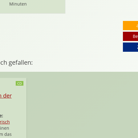
Minuten
Be
ch gefallen:
CD
n der
e:
risch
inen
m das