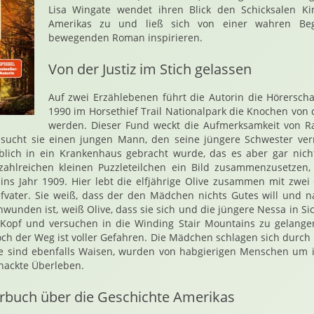
Lisa Wingate wendet ihren Blick den Schicksalen Ki
Amerikas zu und ließ sich von einer wahren Be
bewegenden Roman inspirieren.
Von der Justiz im Stich gelassen
Auf zwei Erzählebenen führt die Autorin die Hörersch
1990 im Horsethief Trail Nationalpark die Knochen von
werden. Dieser Fund weckt die Aufmerksamkeit von Ra
 sucht sie einen jungen Mann, den seine jüngere Schwester ver
blich in ein Krankenhaus gebracht wurde, das es aber gar nic
 zahlreichen kleinen Puzzleteilchen ein Bild zusammenzusetzen,
ins Jahr 1909. Hier lebt die elfjährige Olive zusammen mit zwe
fvater. Sie weiß, dass der den Mädchen nichts Gutes will und n
hwunden ist, weiß Olive, dass sie sich und die jüngere Nessa in S
r Kopf und versuchen in die Winding Stair Mountains zu gelange
Doch der Weg ist voller Gefahren. Die Mädchen schlagen sich durch
Sie sind ebenfalls Waisen, wurden von habgierigen Menschen um 
ackte Überleben.
buch über die Geschichte Amerikas