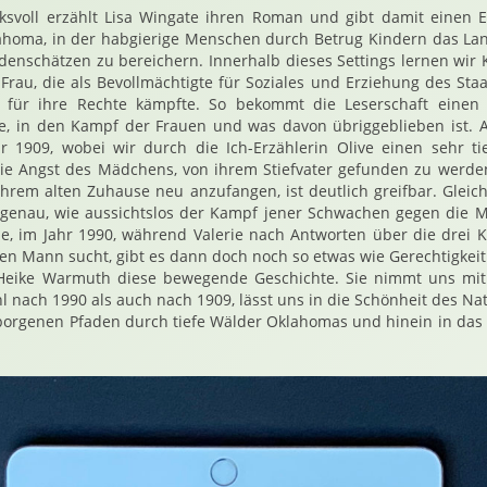
svoll erzählt Lisa Wingate ihren Roman und gibt damit einen Ei
ahoma, in der habgierige Menschen durch Betrug Kindern das Land
enschätzen zu bereichern. Innerhalb dieses Settings lernen wir
rau, die als Bevollmächtigte für Soziales und Erziehung des Sta
 für ihre Rechte kämpfte. So bekommt die Leserschaft einen t
se, in den Kampf der Frauen und was davon übriggeblieben ist. 
r 1909, wobei wir durch die Ich-Erzählerin Olive einen sehr t
ie Angst des Mädchens, von ihrem Stiefvater gefunden zu werde
ihrem alten Zuhause neu anzufangen, ist deutlich greifbar. Gleic
genau, wie aussichtslos der Kampf jener Schwachen gegen die 
e, im Jahr 1990, während Valerie nach Antworten über die drei 
 Mann sucht, gibt es dann doch noch so etwas wie Gerechtigkeit
t Heike Warmuth diese bewegende Geschichte. Sie nimmt uns mit 
l nach 1990 als auch nach 1909, lässt uns in die Schönheit des Na
borgenen Pfaden durch tiefe Wälder Oklahomas und hinein in das