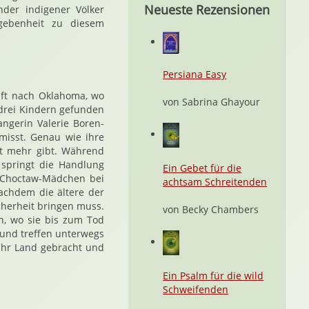
Neueste Rezensionen
nder indigener Völker
gebenheit zu diesem
Persiana Easy
aft nach Oklahoma, wo
von Sabrina Ghayour
 drei Kindern gefunden
ngerin Valerie Boren-
misst. Genau wie ihre
ht mehr gibt. Während
 springt die Handlung
Ein Gebet für die
i Choctaw-Mädchen bei
achtsam Schreitenden
achdem die ältere der
icherheit bringen muss.
von Becky Chambers
n, wo sie bis zum Tod
 und treffen unterwegs
ihr Land gebracht und
Ein Psalm für die wild
Schweifenden