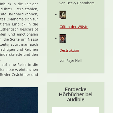
von Becky Chambers
nblick in die Zeit der
 ihrer Eltern stahlen,
 Kate Barnhard kennen,
ates Oklahoma sich für
iefen Einblick in die
Göttin der Wüste
Authentisch beschreibt
iefen und emotionalen
n, die Sorge um Nessa
hzeitig spürt man auch
Mächtigen und Reichen
Destruktion
Kinderskelette und den
.
von Faye Hell
auf eine Reise in die
tionalparks eintauchen
 Revier Geächteter und
Entdecke
Hörbücher bei
audible