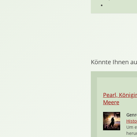
Könnte Ihnen au
Pearl, Königi
Meere
Genr
Histo
Um e
heru