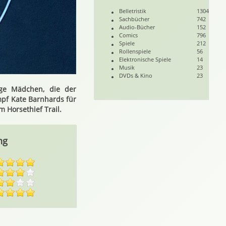
Belletristik
1304
Sachbücher
742
Audio-Bücher
152
Comics
796
Spiele
212
Rollenspiele
56
Elektronische Spiele
14
Musik
23
DVDs & Kino
23
ge Mädchen, die der
mpf Kate Barnhards für
 Horsethief Trail.
ng