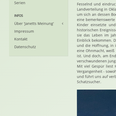
Serien
Fesselnd und eindruck
Landverteilung in Okl
um sich an dessen Bod
INFOS
eine bemerkenswerte F
Über 'Janetts Meinung'
Kinder einsetzte und
historischen Ereignis
Impressum
sie das Leben im Jah
Kontakt
Einblick bekommen. D
und die Hoffnung, in 
Datenschutz
eine Ohnmacht, weiß 
ist. Und doch, am End
verschwundenen jungen
Mit viel Gespür lies
Vergangenheit - sowoh
und führt uns auf ver
Schatzsucher.