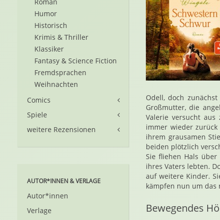
Roman
Humor
Historisch
Krimis & Thriller
Klassiker
Fantasy & Science Fiction
Fremdsprachen
Weihnachten
Odell, doch zunächst
Comics
Großmutter, die ange
Spiele
Valerie versucht aus
immer wieder zurück 
weitere Rezensionen
ihrem grausamen Stie
beiden plötzlich versc
Sie fliehen Hals übe
ihres Vaters lebten. 
auf weitere Kinder. 
AUTOR*INNEN & VERLAGE
kämpfen nun um das n
Autor*innen
Bewegendes Hör
Verlage