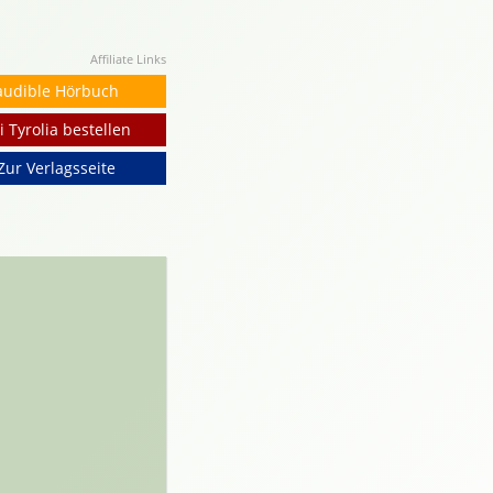
Affiliate Links
audible Hörbuch
i Tyrolia bestellen
Zur Verlagsseite