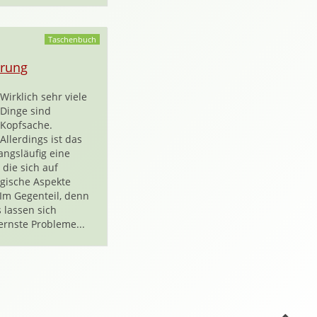
Taschenbuch
rung
Wirklich sehr viele
Dinge sind
Kopfsache.
Allerdings ist das
angsläufig eine
 die sich auf
gische Aspekte
 Im Gegenteil, denn
 lassen sich
 ernste Probleme...