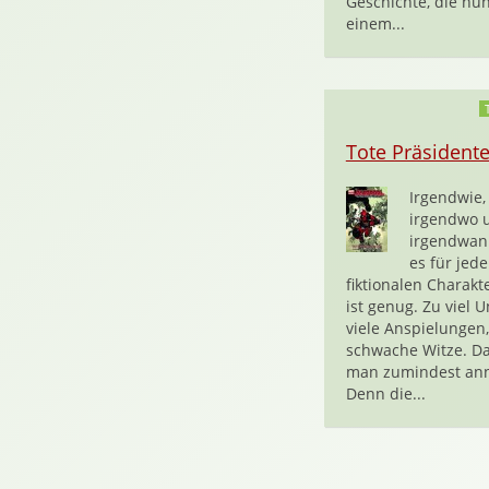
Geschichte, die nun
einem...
Tote Präsident
Irgendwie,
irgendwo 
irgendwan
es für jed
fiktionalen Charakt
ist genug. Zu viel U
viele Anspielungen,
schwache Witze. Da
man zumindest an
Denn die...