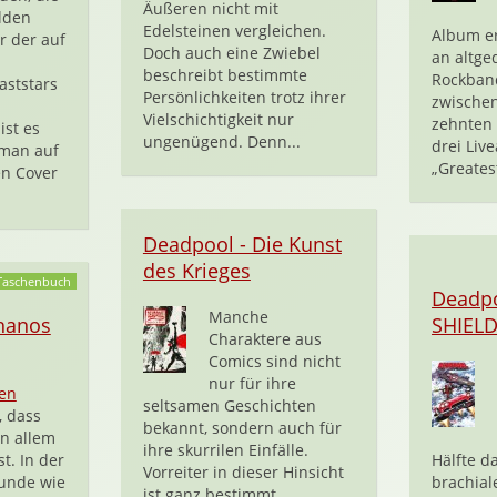
Äußeren nicht mit
lden
Edelsteinen vergleichen.
Album er
r der auf
Doch auch eine Zwiebel
an altge
beschreibt bestimmte
Rockban
ststars
Persönlichkeiten trotz ihrer
zwische
Vielschichtigkeit nur
zehnten
ist es
ungenügend. Denn...
drei Live
 man auf
„Greatest
n Cover
Deadpool - Die Kunst
des Krieges
Taschenbuch
Deadp
Manche
hanos
SHIEL
Charaktere aus
Comics sind nicht
nur für ihre
en
seltsamen Geschichten
, dass
bekannt, sondern auch für
n allem
ihre skurrilen Einfälle.
t. In der
Hälfte da
Vorreiter in dieser Hinsicht
eunde wie
brachial
ist ganz bestimmt