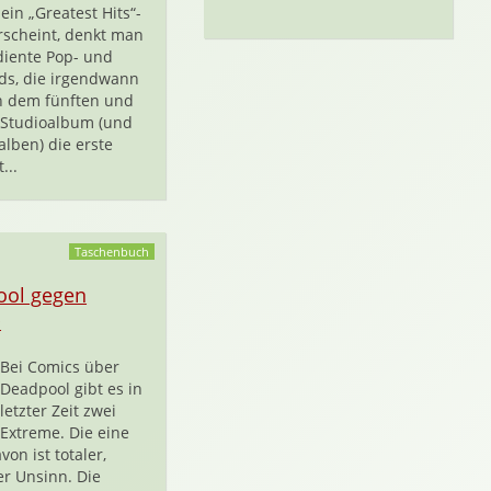
ein „Greatest Hits“-
scheint, denkt man
diente Pop- und
ds, die irgendwann
n dem fünften und
 Studioalbum (und
alben) die erste
...
Taschenbuch
ool gegen
D
Bei Comics über
Deadpool gibt es in
letzter Zeit zwei
Extreme. Die eine
von ist totaler,
er Unsinn. Die