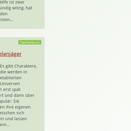
älfe ist zwar
ündig witzig, hat
 den
isten...
Taschenbuch
elenjäger
Es gibt Charaktere,
die werden in
etablierten
Universen
h erst spät
hrt und dann über
pulär. Sie
n ihre eigenen
mischen sich
ein und lassen
nn...