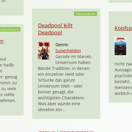
 in
Taschenbuch
Deadpool killt
Kopfsp
Taschenbuch
Deadpool
en
Genre:
Superhelden
Gerade im Marvel-
und
Universum haben
nicht zw
n heißt
Bände Tradition, in denen
Aussage,
en
ein einzelner Held oder
psycholo
er: genug
Schurke das ganze
bezieht.
nsinn, zu
Universum tötet - oder
meistens
 zu viele
besser gesagt, die
wirklich
s sollte
wichtigsten Charaktere.
nehmen.
Was aber würde eine
ohnehin ein...
|
Impressum
Datenschutzerklärung