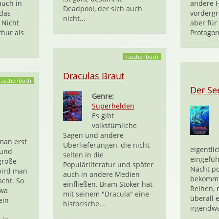
auch in
andere H
Deadpool, der sich auch
 das
vordergr
nicht...
 Nicht
aber für
thur als
Protagon
Taschenbuch
Draculas Braut
Taschenbuch
Der Se
Genre:
Superhelden
Es gibt
volkstümliche
Sagen und andere
an erst
Überlieferungen, die nicht
eigentlic
 und
selten in die
eingefü
große
Populärliteratur und später
Nacht po
wird man
auch in andere Medien
bekomme
cht. So
einfließen. Bram Stoker hat
Reihen, 
twa
mit seinem "Dracula" eine
überall 
ein
historische...
irgendwa
r