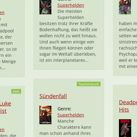
Superhelden
Die meisten
en
Superhelden
n
besitzen trotz ihrer Kräfte
haben me
mit
Bodenhaftung, das heißt sie
einfache
eadpool
wollen nicht zu weit hinaus.
selten w
e, der
Und auch wenn einige von
sinistren
versen
ihnen fliegen können oder
rachsüc
r, so ist
sogar im Weltall überleben,
Psychopa
rn ein
ist ein interplanetares...
weil er 
de Menge
mit eine
,...
Taschenbuch
Heft
Sündenfall
Deadpo
 Luke
Genre:
Hits
ist
Superhelden
Manche
Charaktere kann
en
man schon anhand ihres
lden, die