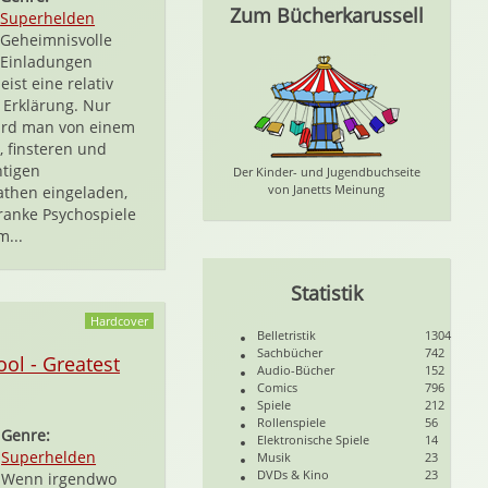
Zum Bücherkarussell
Superhelden
Geheimnisvolle
Einladungen
ist eine relativ
 Erklärung. Nur
ird man von einem
, finsteren und
htigen
Der Kinder- und Jugendbuchseite
von Janetts Meinung
then eingeladen,
kranke Psychospiele
m...
Statistik
Hardcover
Belletristik
1304
Sachbücher
742
ol - Greatest
Audio-Bücher
152
Comics
796
Spiele
212
Rollenspiele
56
Genre:
Elektronische Spiele
14
Superhelden
Musik
23
DVDs & Kino
23
Wenn irgendwo