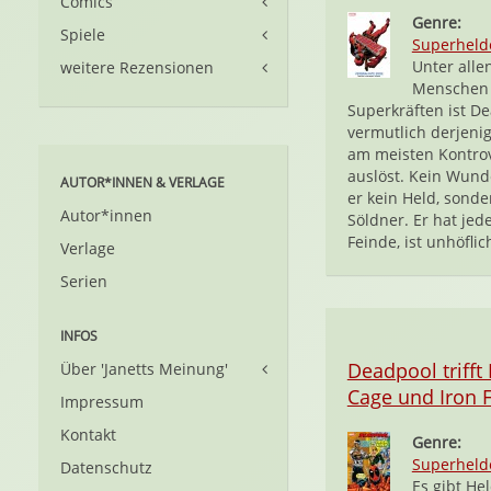
Comics
Genre:
Spiele
Superheld
Unter alle
weitere Rezensionen
Menschen 
Superkräften ist D
vermutlich derjenig
am meisten Kontro
auslöst. Kein Wunde
AUTOR*INNEN & VERLAGE
er kein Held, sonde
Autor*innen
Söldner. Er hat je
Feinde, ist unhöflich
Verlage
Serien
INFOS
Deadpool trifft
Über 'Janetts Meinung'
Cage und Iron F
Impressum
Kontakt
Genre:
Superheld
Datenschutz
Es gibt He