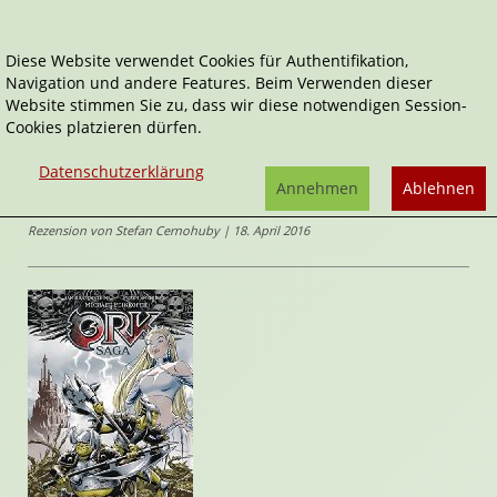
Diese Website verwendet Cookies für Authentifikation,
Navigation und andere Features. Beim Verwenden dieser
Home
Comics
Zwei Brüder
Website stimmen Sie zu, dass wir diese notwendigen Session-
Cookies platzieren dürfen.
Ork-Saga
Zwei Brüder
Datenschutzerklärung
von
Michael Peinkofer
,
Peter
Annehmen
Ablehnen
Snejbjerg
(Illustrator*in)
Rezension von Stefan Cernohuby | 18. April 2016