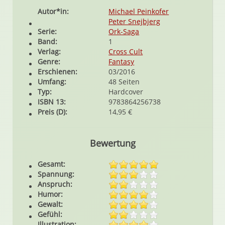
Autor*in:
Michael Peinkofer
Peter Snejbjerg
Serie:
Ork-Saga
Band:
1
Verlag:
Cross Cult
Genre:
Fantasy
Erschienen:
03/2016
Umfang:
48 Seiten
Typ:
Hardcover
ISBN 13:
9783864256738
Preis (D):
14,95 €
Bewertung
Gesamt:
Spannung:
Anspruch:
Humor:
Gewalt:
Gefühl:
Illustration: