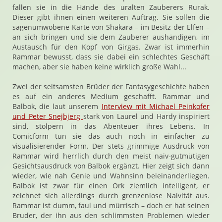
fallen sie in die Hände des uralten Zauberers Rurak.
Dieser gibt ihnen einen weiteren Auftrag. Sie sollen die
sagenumwobene Karte von Shakara – im Besitz der Elfen –
an sich bringen und sie dem Zauberer aushändigen, im
Austausch für den Kopf von Girgas. Zwar ist immerhin
Rammar bewusst, dass sie dabei ein schlechtes Geschäft
machen, aber sie haben keine wirklich große Wahl...
Zwei der seltsamsten Brüder der Fantasygeschichte haben
es auf ein anderes Medium geschafft. Rammar und
Balbok, die laut unserem
Interview mit Michael Peinkofer
und Peter Snejbjerg
stark von Laurel und Hardy inspiriert
sind, stolpern in das Abenteuer ihres Lebens. In
Comicform tun sie das auch noch in einfacher zu
visualisierender Form. Der stets grimmige Ausdruck von
Rammar wird herrlich durch den meist naiv-gutmütigen
Gesichtsausdruck von Balbok ergänzt. Hier zeigt sich dann
wieder, wie nah Genie und Wahnsinn beieinanderliegen.
Balbok ist zwar für einen Ork ziemlich intelligent, er
zeichnet sich allerdings durch grenzenlose Naivität aus.
Rammar ist dumm, faul und mürrisch – doch er hat seinen
Bruder, der ihn aus den schlimmsten Problemen wieder