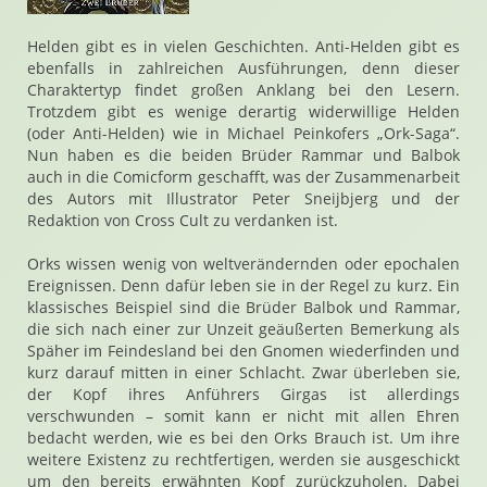
Helden gibt es in vielen Geschichten. Anti-Helden gibt es
ebenfalls in zahlreichen Ausführungen, denn dieser
Charaktertyp findet großen Anklang bei den Lesern.
Trotzdem gibt es wenige derartig widerwillige Helden
(oder Anti-Helden) wie in Michael Peinkofers „Ork-Saga“.
Nun haben es die beiden Brüder Rammar und Balbok
auch in die Comicform geschafft, was der Zusammenarbeit
des Autors mit Illustrator Peter Sneijbjerg und der
Redaktion von Cross Cult zu verdanken ist.
Orks wissen wenig von weltverändernden oder epochalen
Ereignissen. Denn dafür leben sie in der Regel zu kurz. Ein
klassisches Beispiel sind die Brüder Balbok und Rammar,
die sich nach einer zur Unzeit geäußerten Bemerkung als
Späher im Feindesland bei den Gnomen wiederfinden und
kurz darauf mitten in einer Schlacht. Zwar überleben sie,
der Kopf ihres Anführers Girgas ist allerdings
verschwunden – somit kann er nicht mit allen Ehren
bedacht werden, wie es bei den Orks Brauch ist. Um ihre
weitere Existenz zu rechtfertigen, werden sie ausgeschickt
um den bereits erwähnten Kopf zurückzuholen. Dabei