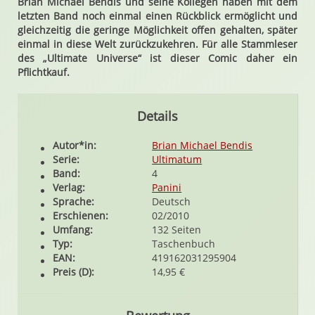
Brian Michael Bendis und seine Kollegen haben mit dem
letzten Band noch einmal einen Rückblick ermöglicht und
gleichzeitig die geringe Möglichkeit offen gehalten, später
einmal in diese Welt zurückzukehren. Für alle Stammleser
des „Ultimate Universe“ ist dieser Comic daher ein
Pflichtkauf.
Details
Autor*in:
Brian Michael Bendis
Serie:
Ultimatum
Band:
4
Verlag:
Panini
Sprache:
Deutsch
Erschienen:
02/2010
Umfang:
132 Seiten
Typ:
Taschenbuch
EAN:
419162031295904
Preis (D):
14,95 €