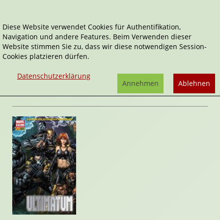
Diese Website verwendet Cookies für Authentifikation,
Navigation und andere Features. Beim Verwenden dieser
Home
Comics
Ultimatum 4
Website stimmen Sie zu, dass wir diese notwendigen Session-
Cookies platzieren dürfen.
Ultimatum
Ultimatum 4
Datenschutzerklärung
von
Brian Michael Bendis
Annehmen
Ablehnen
Rezension von Stefan Cernohuby | 23. Februar 2010