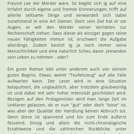
Freund Lee der Mörder wäre. So begibt sich Ig auf eine
Irrfahrt durch eigene und fremde Erinnerungen, trifft auf
allerlei seltsame Dinge und verwandelt sich dabei
zunehmend in eine Art Dämon. Doch sein Ziel hat er vor
Augen, er will den Mörder seiner Verlobten zur
Rechenschaft ziehen. Dass dieser als einziger gegen seine
neuen Fähigkeiten immun ist, erschwert die Aufgabe
allerdings. Zudem besitzt Ig ja noch immer seine
Menschlichkeit und eine natürlich Scheu davor, jemanden
sein Leben zu nehmen - oder?
Ein guter Roman lebt unter anderem auch von seinem
guten Beginn. Etwas, womit "Teufelszeug" auf alle Fälle
aufwarten kann. Der Leser wird in eine Situation
katapultiert, die unglaublich, aber trotzdem glaubwürdig
ist und dabei mit sehr hoher Intensität geschildert wird.
Bezogen auf den Protagonisten wird man lange Zeit im
Unklaren gelassen, ob er nun "gut" oder doch "böse" ist,
was aber der Qualität der Handlung keinen Abbruch tut.
Denn diese ist spannend und bis zum Ende äußerst
fesselnd. Einzig und allein die nicht-chronologische
Erzählweise und die zahlreichen Rückblicke, unter