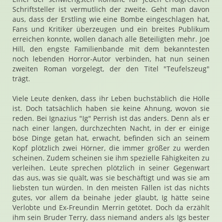
Schriftsteller ist vermutlich der zweite. Geht man davon
aus, dass der Erstling wie eine Bombe eingeschlagen hat,
Fans und Kritiker überzeugen und ein breites Publikum
erreichen konnte, wollen danach alle Beteiligten mehr. Joe
Hill, den engste Familienbande mit dem bekanntesten
noch lebenden Horror-Autor verbinden, hat nun seinen
zweiten Roman vorgelegt, der den Titel "Teufelszeug"
trägt.
Viele Leute denken, dass ihr Leben buchstäblich die Hölle
ist. Doch tatsächlich haben sie keine Ahnung, wovon sie
reden. Bei Ignazius "Ig" Perrish ist das anders. Denn als er
nach einer langen, durchzechten Nacht, in der er einige
böse Dinge getan hat, erwacht, befinden sich an seinem
Kopf plötzlich zwei Hörner, die immer größer zu werden
scheinen. Zudem scheinen sie ihm spezielle Fähigkeiten zu
verleihen. Leute sprechen plötzlich in seiner Gegenwart
das aus, was sie quält, was sie beschäftigt und was sie am
liebsten tun würden. In den meisten Fällen ist das nichts
gutes, vor allem da beinahe jeder glaubt, Ig hätte seine
Verlobte und Ex-Freundin Merrin getötet. Doch da erzählt
ihm sein Bruder Terry, dass niemand anders als Igs bester