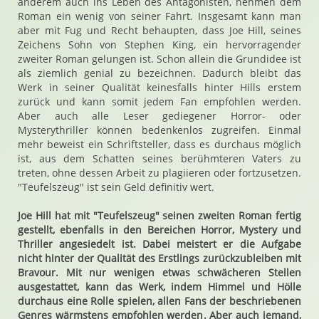
anderem auch ins Leben des Antagonisten, nehmen dem
Roman ein wenig von seiner Fahrt. Insgesamt kann man
aber mit Fug und Recht behaupten, dass Joe Hill, seines
Zeichens Sohn von Stephen King, ein hervorragender
zweiter Roman gelungen ist. Schon allein die Grundidee ist
als ziemlich genial zu bezeichnen. Dadurch bleibt das
Werk in seiner Qualität keinesfalls hinter Hills erstem
zurück und kann somit jedem Fan empfohlen werden.
Aber auch alle Leser gediegener Horror- oder
Mysterythriller können bedenkenlos zugreifen. Einmal
mehr beweist ein Schriftsteller, dass es durchaus möglich
ist, aus dem Schatten seines berühmteren Vaters zu
treten, ohne dessen Arbeit zu plagiieren oder fortzusetzen.
"Teufelszeug" ist sein Geld definitiv wert.
Joe Hill hat mit "Teufelszeug" seinen zweiten Roman fertig
gestellt, ebenfalls in den Bereichen Horror, Mystery und
Thriller angesiedelt ist. Dabei meistert er die Aufgabe
nicht hinter der Qualität des Erstlings zurückzubleiben mit
Bravour. Mit nur wenigen etwas schwächeren Stellen
ausgestattet, kann das Werk, indem Himmel und Hölle
durchaus eine Rolle spielen, allen Fans der beschriebenen
Genres wärmstens empfohlen werden. Aber auch jemand,