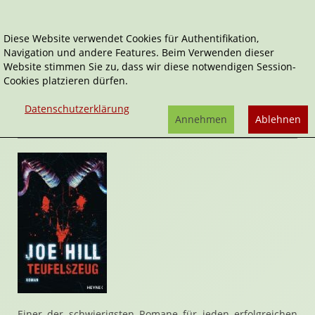
Diese Website verwendet Cookies für Authentifikation,
Navigation und andere Features. Beim Verwenden dieser
Home
Belletristik
Teufelszeug
Website stimmen Sie zu, dass wir diese notwendigen Session-
Cookies platzieren dürfen.
Teufelszeug
von
Joe Hill
Datenschutzerklärung
Rezension von Stefan Cernohuby | 27. Januar 2011
Annehmen
Ablehnen
Einer der schwierigsten Romane für jeden erfolgreichen