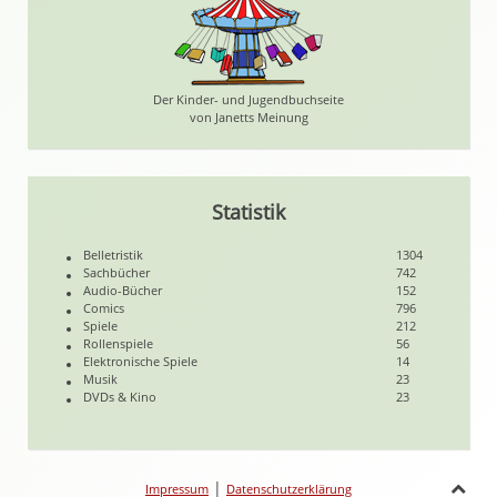
Der Kinder- und Jugendbuchseite
von Janetts Meinung
Statistik
Belletristik
1304
Sachbücher
742
Audio-Bücher
152
Comics
796
Spiele
212
Rollenspiele
56
Elektronische Spiele
14
Musik
23
DVDs & Kino
23
|
Impressum
Datenschutzerklärung