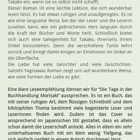
Takako ein, wenn sie es selbst nicht schafft.
Dieser Roman ist eine leichte Lektüre, die sich wunderbar
lesen lässt. Es hat etwas ruhiges und unaufgeregtes. Es ist
wie eine langsame Reise, bei der der Leser und die Leserin
zusehen kann, wie ein gebrochenes Herz langsam durch
die Kraft der Bücher und Worte heilt. Schließlich bietet
sich auch eine Gelegenheit für Takako, ihrerseits ihrem
Onkel beizustehen. Denn die verschollene Tante kehrt
zurück und bringt damit einiges an Emotionen im Onkel an
die Oberfläche.
Die Liebe hat viele Gesichter und viele Geschichten.
Satoshi Yagisawas Roman zeigt uns auf wunderbare Weise,
wie viele Formen der Liebe es gibt.
Eine klare Leseempfehlung können wir für “Die Tage in der
Buchhandlung Morisaki” aussprechen. Es ist ein Buch, das
mit seiner ruhigen Art, dem flüssigen Schreibstil und dem
bibliophilen Thema bestimmt viele begeisterte Leser und
Leserinnen finden wird. Zudem ist das Cover so
ansprechend im japanischen Stil gestaltet, dass es allein
schon damit die Leserschaft anlockt. Alles in allem ein sehr
unterhaltsames Buch mit ein klein wenig Tiefgang, das
sich einfach perfekt in einem Rutsch durchlesen lässt.