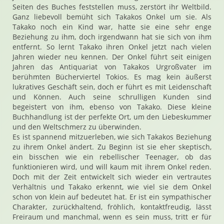
Seiten des Buches feststellen muss, zerstört ihr Weltbild.
Ganz liebevoll bemüht sich Takakos Onkel um sie. Als
Takako noch ein Kind war, hatte sie eine sehr enge
Beziehung zu ihm, doch irgendwann hat sie sich von ihm
entfernt. So lernt Takako ihren Onkel jetzt nach vielen
Jahren wieder neu kennen. Der Onkel führt seit einigen
Jahren das Antiquariat von Takakos Urgroßvater im
berühmten Bücherviertel Tokios. Es mag kein äußerst
lukratives Geschäft sein, doch er führt es mit Leidenschaft
und Können. Auch seine schrulligen Kunden sind
begeistert von ihm, ebenso von Takako. Diese kleine
Buchhandlung ist der perfekte Ort, um den Liebeskummer
und den Weltschmerz zu überwinden.
Es ist spannend mitzuerleben, wie sich Takakos Beziehung
zu ihrem Onkel ändert. Zu Beginn ist sie eher skeptisch,
ein bisschen wie ein rebellischer Teenager, ob das
funktionieren wird, und will kaum mit ihrem Onkel reden.
Doch mit der Zeit entwickelt sich wieder ein vertrautes
Verhältnis und Takako erkennt, wie viel sie dem Onkel
schon von klein auf bedeutet hat. Er ist ein sympathischer
Charakter, zurückhaltend, fröhlich, kontaktfreudig, lässt
Freiraum und manchmal, wenn es sein muss, tritt er für