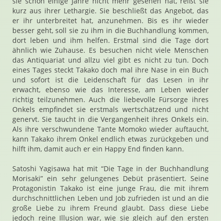
sie schon einige Jahre nicht mehr gesehen hat, reißt sie
kurz aus ihrer Lethargie. Sie beschließt das Angebot, das
er ihr unterbreitet hat, anzunehmen. Bis es ihr wieder
besser geht, soll sie zu ihm in die Buchhandlung kommen,
dort leben und ihm helfen. Erstmal sind die Tage dort
ähnlich wie Zuhause. Es besuchen nicht viele Menschen
das Antiquariat und allzu viel gibt es nicht zu tun. Doch
eines Tages steckt Takako doch mal ihre Nase in ein Buch
und sofort ist die Leidenschaft für das Lesen in ihr
erwacht, ebenso wie das Interesse, am Leben wieder
richtig teilzunehmen. Auch die liebevolle Fürsorge ihres
Onkels empfindet sie erstmals wertschätzend und nicht
genervt. Sie taucht in die Vergangenheit ihres Onkels ein.
Als ihre verschwundene Tante Momoko wieder auftaucht,
kann Takako ihrem Onkel endlich etwas zurückgeben und
hilft ihm, damit auch er ein Happy End finden kann.
Satoshi Yagisawa hat mit “Die Tage in der Buchhandlung
Morisaki” ein sehr gelungenes Debüt präsentiert. Seine
Protagonistin Takako ist eine junge Frau, die mit ihrem
durchschnittlichen Leben und Job zufrieden ist und an die
große Liebe zu ihrem Freund glaubt. Dass diese Liebe
jedoch reine Illusion war, wie sie gleich auf den ersten