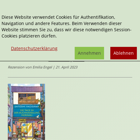
Diese Website verwendet Cookies für Authentifikation,
Navigation und andere Features. Beim Verwenden dieser
Home
Belletristik
Roman
Website stimmen Sie zu, dass wir diese notwendigen Session-
Die Tage in der Buchhandlung Morisaki
Cookies platzieren dürfen.
Die Tage in der Buchhandlung
Datenschutzerklärung
Annehmen
Ablehnen
Morisaki
von
Satoshi Yagisawa
Rezension von Emilia Engel | 21. April 2023