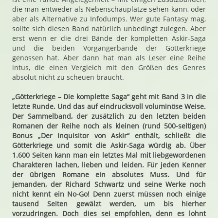
die man entweder als Nebenschauplätze sehen kann, oder
aber als Alternative zu Infodumps. Wer gute Fantasy mag,
sollte sich diesen Band natürlich unbedingt zulegen. Aber
erst wenn er die drei Bände der kompletten Askir-Saga
und die beiden Vorgängerbände der Götterkriege
genossen hat. Aber dann hat man als Leser eine Reihe
intus, die einen Vergleich mit den Größen des Genres
absolut nicht zu scheuen braucht.
„Götterkriege – Die komplette Saga“ geht mit Band 3 in die
letzte Runde. Und das auf eindrucksvoll voluminöse Weise.
Der Sammelband, der zusätzlich zu den letzten beiden
Romanen der Reihe noch als kleinen (rund 500-seitigen)
Bonus „Der Inquisitor von Askir“ enthält, schließt die
Götterkriege und somit die Askir-Saga würdig ab. Über
1.600 Seiten kann man ein letztes Mal mit liebgewordenen
Charakteren lachen, lieben und leiden. Für jeden Kenner
der übrigen Romane ein absolutes Muss. Und für
jemanden, der Richard Schwartz und seine Werke noch
nicht kennt ein No-Go! Denn zuerst müssen noch einige
tausend Seiten gewälzt werden, um bis hierher
vorzudringen. Doch dies sei empfohlen, denn es lohnt