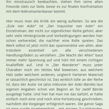
ihn misstrauisch beobachten, stehen ihm seine alten
Freunde stets zur Seite, bevor es zur finalen Konfrontation
mit dem Nekromantenkaiser kommt.
Hier muss man die Kritik ein wenig aufteilen. So wie die
„Eule von Askir“ ist „Der Inquisitor von Askir“ ein
Einzelroman, der nicht zur eigentlichen Reihe gehört, aber
sehr viele Hintergründe und Vorbedingungen werden hier
schon vorbereitet, die nachher eine Rolle spielen. Das
Werk selbst ist jetzt nicht das spannendste von allen, aber
trotzdem essentiell um alle verschiedenen
Handlungsfäden zu verstehen. „Die Macht der Alten“ baut
immer mehr Spannung auf und hört mit einem richtigen
Knalleffekt auf. Und in „Der Wanderer“ muss jeder
Charakter noch ein letztes Mal beweisen, aus welchem
Holz (oder welchem anderen, ungleich härteren Material)
er tatsächlich geschnitzt ist. Das wirklich tolle an der Reihe
ist, dass der Autor sie (also inklusive der Askir-Bände) laut
eigenen Angaben schon von Beginn an für zwölf Bände
ausgelegt hatte. Und hier hat man nie das Gefühl, er hätte
einfach noch eine und noch eine Fortsetzung geschrieben,
nachdem die Vorgänger erfolgreich waren. Die ganze Saga
ist eine runde Angelegenheit – mit einigen Zusatzbänden,