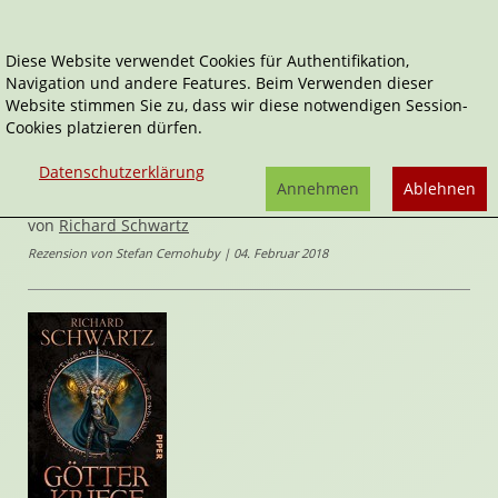
Diese Website verwendet Cookies für Authentifikation,
Navigation und andere Features. Beim Verwenden dieser
Home
Belletristik
Website stimmen Sie zu, dass wir diese notwendigen Session-
Götterkriege - Die komplette Saga 3
Cookies platzieren dürfen.
Die Götterkriege
Datenschutzerklärung
Götterkriege - Die komplette Saga 3
Annehmen
Ablehnen
von
Richard Schwartz
Rezension von Stefan Cernohuby | 04. Februar 2018