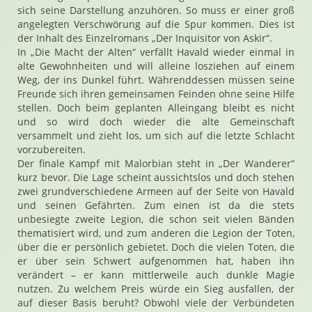
sich seine Darstellung anzuhören. So muss er einer groß
angelegten Verschwörung auf die Spur kommen. Dies ist
der Inhalt des Einzelromans „Der Inquisitor von Askir“.
In „Die Macht der Alten“ verfällt Havald wieder einmal in
alte Gewohnheiten und will alleine losziehen auf einem
Weg, der ins Dunkel führt. Währenddessen müssen seine
Freunde sich ihren gemeinsamen Feinden ohne seine Hilfe
stellen. Doch beim geplanten Alleingang bleibt es nicht
und so wird doch wieder die alte Gemeinschaft
versammelt und zieht los, um sich auf die letzte Schlacht
vorzubereiten.
Der finale Kampf mit Malorbian steht in „Der Wanderer“
kurz bevor. Die Lage scheint aussichtslos und doch stehen
zwei grundverschiedene Armeen auf der Seite von Havald
und seinen Gefährten. Zum einen ist da die stets
unbesiegte zweite Legion, die schon seit vielen Bänden
thematisiert wird, und zum anderen die Legion der Toten,
über die er persönlich gebietet. Doch die vielen Toten, die
er über sein Schwert aufgenommen hat, haben ihn
verändert – er kann mittlerweile auch dunkle Magie
nutzen. Zu welchem Preis würde ein Sieg ausfallen, der
auf dieser Basis beruht? Obwohl viele der Verbündeten