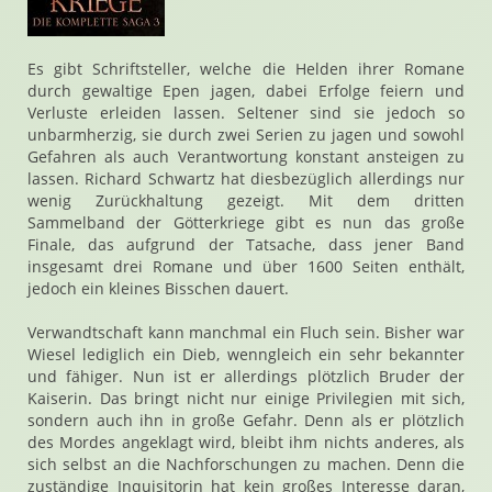
Es gibt Schriftsteller, welche die Helden ihrer Romane
durch gewaltige Epen jagen, dabei Erfolge feiern und
Verluste erleiden lassen. Seltener sind sie jedoch so
unbarmherzig, sie durch zwei Serien zu jagen und sowohl
Gefahren als auch Verantwortung konstant ansteigen zu
lassen. Richard Schwartz hat diesbezüglich allerdings nur
wenig Zurückhaltung gezeigt. Mit dem dritten
Sammelband der Götterkriege gibt es nun das große
Finale, das aufgrund der Tatsache, dass jener Band
insgesamt drei Romane und über 1600 Seiten enthält,
jedoch ein kleines Bisschen dauert.
Verwandtschaft kann manchmal ein Fluch sein. Bisher war
Wiesel lediglich ein Dieb, wenngleich ein sehr bekannter
und fähiger. Nun ist er allerdings plötzlich Bruder der
Kaiserin. Das bringt nicht nur einige Privilegien mit sich,
sondern auch ihn in große Gefahr. Denn als er plötzlich
des Mordes angeklagt wird, bleibt ihm nichts anderes, als
sich selbst an die Nachforschungen zu machen. Denn die
zuständige Inquisitorin hat kein großes Interesse daran,