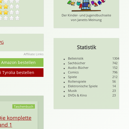
Der Kinder- und Jugendbuchseite
von Janetts Meinung
PG
Statistik
Affiliate Links
Belletristik
1304
i Amazon bestellen
Sachbücher
742
Audio-Bücher
152
i Tyrolia bestellen
Comics
796
Spiele
212
Rollenspiele
56
Elektronische Spiele
14
Musik
23
DVDs & Kino
23
Taschenbuch
 Die komplette
and 1