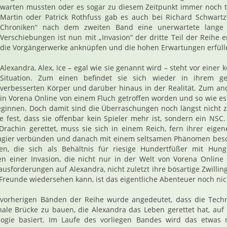
warten mussten oder es sogar zu diesem Zeitpunkt immer noch t
Martin oder Patrick Rothfuss gab es auch bei Richard Schwartz‘
Chroniken“ nach dem zweiten Band eine unerwartete lange 
Verschiebungen ist nun mit „Invasion“ der dritte Teil der Reihe 
die Vorgängerwerke anknüpfen und die hohen Erwartungen erfüll
Alexandra, Alex, Ice – egal wie sie genannt wird – steht vor einer
Situation. Zum einen befindet sie sich wieder in ihrem g
verbesserten Körper und darüber hinaus in der Realität. Zum and
in Vorena Online von einem Fluch getroffen worden und so wie es 
eginnen. Doch damit sind die Überraschungen noch längst nicht z
 sie fest, dass sie offenbar kein Spieler mehr ist, sondern ein N
 Drachin gerettet, muss sie sich in einem Reich, fern ihrer eige
gier verbünden und danach mit einem seltsamen Phänomen besc
en, die sich als Behältnis für riesige Hundertfüßer mit Hun
en einer Invasion, die nicht nur in der Welt von Vorena Online 
ausforderungen auf Alexandra, nicht zuletzt ihre bösartige Zwilli
Freunde wiedersehen kann, ist das eigentliche Abenteuer noch nic
vorherigen Bänden der Reihe wurde angedeutet, dass die Techn
le Brücke zu bauen, die Alexandra das Leben gerettet hat, auf 
ogie basiert. Im Laufe des vorliegen Bandes wird das etwas r