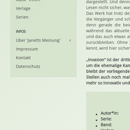
dargestellt. Und denn
Lesen nicht sicher, wa
Verlage
Das Werk hat trotz de
Serien
die Vorgänger und sch
denn gerade die beid
während das aktuelle
INFOS
und das auch etwas ab
Über 'Janetts Meinung'
zurückbleiben. Ohne 
kennt, wird hier sicher
Impressum
Kontakt
„Invasion“ ist der dr
um die ehemalige Kamp
Datenschutz
bleibt der vorliegen
Stellen auch noch mal
mehr so innovativ und
Autor*in:
Serie:
Band: