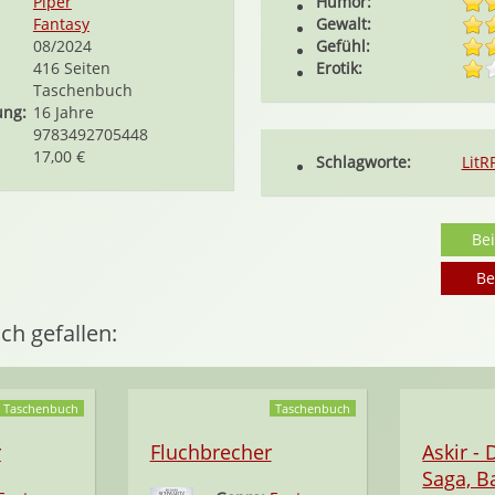
Piper
Humor:
Fantasy
Gewalt:
08/2024
Gefühl:
416 Seiten
Erotik:
Taschenbuch
ung:
16 Jahre
9783492705448
17,00 €
Schlagworte:
LitR
Be
Be
ch gefallen:
Taschenbuch
Taschenbuch
r
Fluchbrecher
Askir -
Saga, B