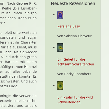
Neueste Rezensionen
un. Nach George R. R.
 Reihe „Die Eisraben-
Pause. Nach einigen
erschienen. Kann er an
en?
Persiana Easy
 komplett unterwarteten
von Sabrina Ghayour
esundeten und sogar
eren ist ihr Charakter
für sie aussieht, muss
u Ende. Als sie wieder
SC. Nur durch den guten
Ein Gebet für die
nen Baronie, mit einem
achtsam Schreitenden
häftigen: vom Himmel
ger auf alles Lebende
von Becky Chambers
stattfinden könnte. Es
ngsschwester. Und auch
ht zu Ende.
ologie, die verwendet
Ein Psalm für die wild
experimenteller nicht-
Schweifenden
elativiert und anders