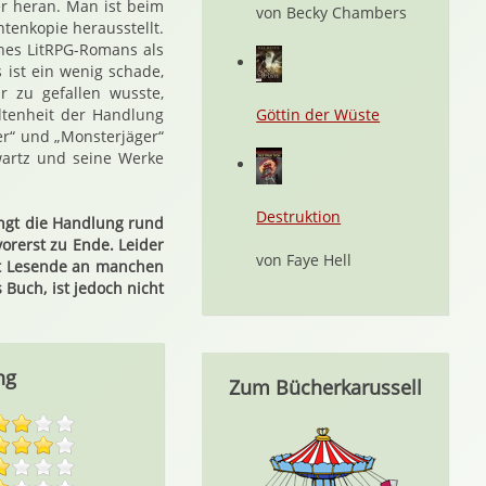
er heran. Man ist beim
von Becky Chambers
ntenkopie herausstellt.
ines LitRPG-Romans als
 ist ein wenig schade,
r zu gefallen wusste,
ltenheit der Handlung
Göttin der Wüste
er“ und „Monsterjäger“
wartz und seine Werke
Destruktion
ingt die Handlung rund
orerst zu Ende. Leider
von Faye Hell
st Lesende an manchen
Buch, ist jedoch nicht
ng
Zum Bücherkarussell