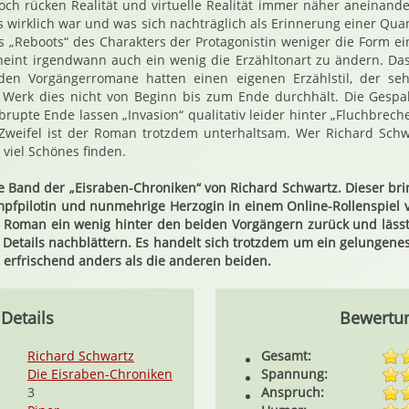
och rücken Realität und virtuelle Realität immer näher aneinand
s wirklich war und was sich nachträglich als Erinnerung einer Qua
s „Reboots“ des Charakters der Protagonistin weniger die Form e
eint irgendwann auch ein wenig die Erzähltonart zu ändern. Das
en Vorgängerromane hatten einen eigenen Erzählstil, der seh
 Werk dies nicht von Beginn bis zum Ende durchhält. Die Gespa
rupte Ende lassen „Invasion“ qualitativ leider hinter „Fluchbrech
Zweifel ist der Roman trotzdem unterhaltsam. Wer Richard Sch
 viel Schönes finden.
itte Band der „Eisraben-Chroniken“ von Richard Schwartz. Dieser br
fpilotin und nunmehrige Herzogin in einem Online-Rollenspiel v
de Roman ein wenig hinter den beiden Vorgängern zurück und läs
 Details nachblättern. Es handelt sich trotzdem um ein gelungenes 
 erfrischend anders als die anderen beiden.
Details
Bewertu
Richard Schwartz
Gesamt:
Die Eisraben-Chroniken
Spannung:
3
Anspruch: