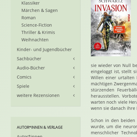
Klassiker
Märchen & Sagen
Roman
Science-Fiction
Thriller & Krimis
Weihnachten
Kinder- und Jugendbücher
Sachbücher
sie wieder von Null b
Audio-Bücher
eingeloggt ist, stellt
Comics
Willen einer urtalten
mächtigen Zwergenma
Spiele
stürzenden Feuerbäll
weitere Rezensionen
herausstellen. Vorbot
warten noch viele Her
wenn sie danach ihre 
Schon in den beiden 
wurde, um die neurona
AUTOR*INNEN & VERLAGE
menschlicher Technol
Autor*innen