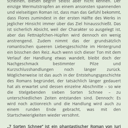
scheinen, diesen Begriff selbst aber nicht kennen. Der
einzige Wermutstropfen an einem ansonsten spannenden
und vielseitigen Roman ist, dass man das Gefühl bekommt,
dass Flores zumindest in der ersten Hälfte des Werks in
jeglicher Hinsicht immer über das Ziel hinausschießt. Das
ist sicherlich Absicht, weil der Charakter so ausgelegt ist,
aber das Fettnäpfchen-Hüpfen wird dennoch ein wenig
anstrengend. Zudem nimmt das der grundsätzlich
romantischen queeren Liebesgeschichte im Hintergrund
ein bisschen den Reiz. Auch wenn sich dieser Ton mit dem
Verlauf der Handlung etwas wandelt, bleibt doch der
Nachgeschmack bestimmter Pilze und
Kurzschlusshandlungen noch länger zurück.
Möglicherweise ist das auch in der Entstehungsgeschichte
des Romans begründet, der tatsächlich länger gedauert
hat als erwartet und dessen einzelne Abschnitte – so wie
die titelgebenden sieben Sorten Schnee – zu
unterschiedlichen Zeiten entstanden sind. Dennoch: Es
wird noch actionreich und die Handlung wird auch zu
einem runden Ende gebracht, was mit den
Startschwierigkeiten wieder versöhnt.
„7 Sorten Schnee“ ist ein phantastischer Roman von Juri