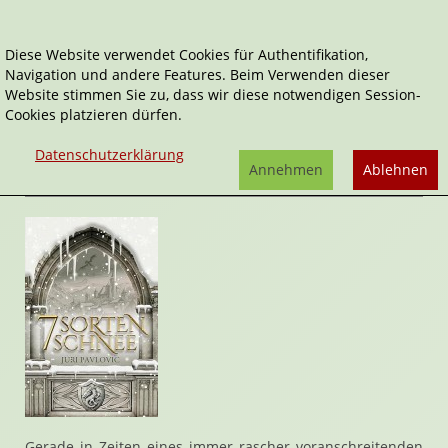
Diese Website verwendet Cookies für Authentifikation,
Navigation und andere Features. Beim Verwenden dieser
Home
Belletristik
Fantasy
7 Sorten Schnee
Website stimmen Sie zu, dass wir diese notwendigen Session-
Cookies platzieren dürfen.
7 Sorten Schnee
von
Juri Pavlovic
Datenschutzerklärung
Rezension von Stefan Cernohuby | 17. November 2024
Annehmen
Ablehnen
Gerade in Zeiten eines immer rascher voranschreitenden