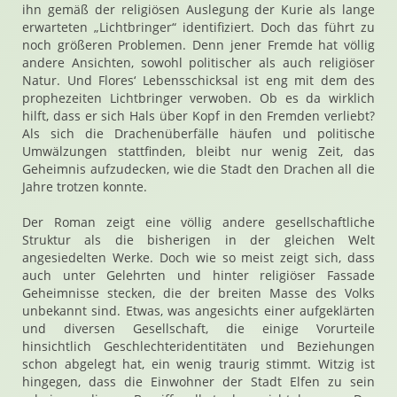
ihn gemäß der religiösen Auslegung der Kurie als lange
erwarteten „Lichtbringer“ identifiziert. Doch das führt zu
noch größeren Problemen. Denn jener Fremde hat völlig
andere Ansichten, sowohl politischer als auch religiöser
Natur. Und Flores‘ Lebensschicksal ist eng mit dem des
prophezeiten Lichtbringer verwoben. Ob es da wirklich
hilft, dass er sich Hals über Kopf in den Fremden verliebt?
Als sich die Drachenüberfälle häufen und politische
Umwälzungen stattfinden, bleibt nur wenig Zeit, das
Geheimnis aufzudecken, wie die Stadt den Drachen all die
Jahre trotzen konnte.
Der Roman zeigt eine völlig andere gesellschaftliche
Struktur als die bisherigen in der gleichen Welt
angesiedelten Werke. Doch wie so meist zeigt sich, dass
auch unter Gelehrten und hinter religiöser Fassade
Geheimnisse stecken, die der breiten Masse des Volks
unbekannt sind. Etwas, was angesichts einer aufgeklärten
und diversen Gesellschaft, die einige Vorurteile
hinsichtlich Geschlechteridentitäten und Beziehungen
schon abgelegt hat, ein wenig traurig stimmt. Witzig ist
hingegen, dass die Einwohner der Stadt Elfen zu sein