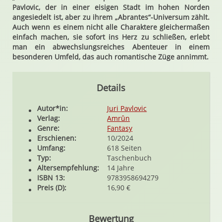
Pavlovic, der in einer eisigen Stadt im hohen Norden
angesiedelt ist, aber zu ihrem „Abrantes“-Universum zählt.
Auch wenn es einem nicht alle Charaktere gleichermaßen
einfach machen, sie sofort ins Herz zu schließen, erlebt
man ein abwechslungsreiches Abenteuer in einem
besonderen Umfeld, das auch romantische Züge annimmt.
Details
Autor*in:
Juri Pavlovic
Verlag:
Amrûn
Genre:
Fantasy
Erschienen:
10/2024
Umfang:
618 Seiten
Typ:
Taschenbuch
Altersempfehlung:
14 Jahre
ISBN 13:
9783958694279
Preis (D):
16,90 €
Bewertung