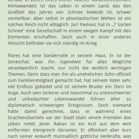
Klimawandels ist das Leben in einem Land, das den
Großteil des Jahres von Schnee bedeckt ist, schwer
vorstellbar. Aber selbst in phantastischen Welten ist ein
solches Reich nicht alltäglich. Juri Pavlovic hat in „7 Sorten
Schnee“ eine Gesellschaft in einem ewigen Kampf mit den
Elementen erschaffen. Doch auch in einer anderen
Hinsicht befinden sie sich ständig im Krieg.
Flores hat eine Sonderrolle in seinem Haus. Er ist der
Seneschal, was ihn irgendwie für alles Mögliche
verantwortlich macht, nur nicht die wirklich wichtigen
Themen. Denn dass man ihn als unehelichen Sohn offiziell
zum Familienmitglied gemacht hat, hat seinem Vater sehr
viel Einfluss gekostet und ist seinem Bruder ein Dorn im
Auge. Auch sein lockerer und manchmal zu unbeschwerter
und unbedachter Lebenswandel führen öfter zu
diplomatisch schwierigen Ereignissen. Doch niemand
hätte damit gerechnet, dass er während eines
Drachenüberfalls vor der Stadt Idalir einem Fremden das
Leben rettet. Jener Raban ist ein Arzt aus dem weit
entfernten Königreich Abrantes. Er offenbart aber kurz
nach seiner Ankunft mutmaßlich göttliche Heilkräfte, was