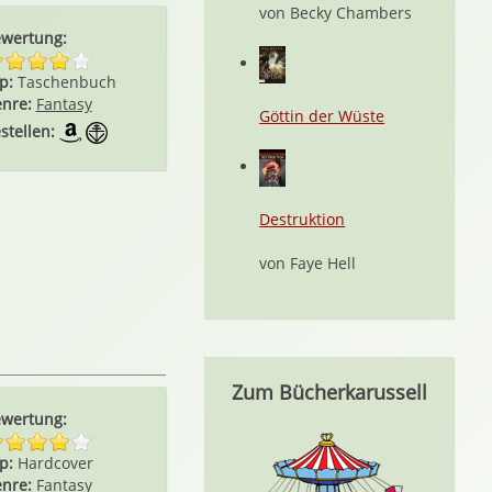
von Becky Chambers
wertung:
p:
Taschenbuch
nre:
Fantasy
Göttin der Wüste
stellen:
Destruktion
von Faye Hell
Zum Bücherkarussell
wertung:
p:
Hardcover
nre:
Fantasy