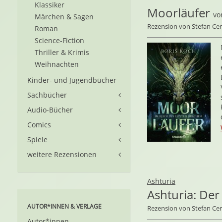
Klassiker
Moorläufer
v
Märchen & Sagen
Rezension von Stefan C
Roman
Science-Fiction
Thriller & Krimis
Weihnachten
Kinder- und Jugendbücher
Sachbücher
Audio-Bücher
Comics
Spiele
weitere Rezensionen
Ashturia
Ashturia: Der
AUTOR*INNEN & VERLAGE
Rezension von Stefan C
Autor*innen