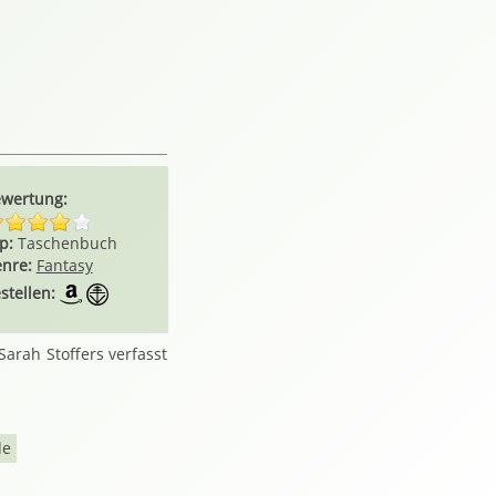
wertung:
p:
Taschenbuch
nre:
Fantasy
stellen:
arah Stoffers verfasst
de