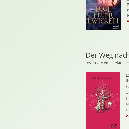
Der Weg nac
Rezension von Stefan C
E
i
h
d
H
N
n
W