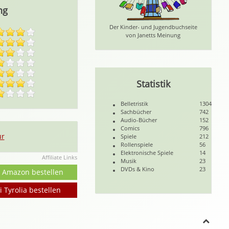
ng
Der Kinder- und Jugendbuchseite
von Janetts Meinung
Statistik
Belletristik
1304
Sachbücher
742
Audio-Bücher
152
Comics
796
ur
Spiele
212
Rollenspiele
56
Elektronische Spiele
14
Affiliate Links
Musik
23
DVDs & Kino
23
i Amazon bestellen
i Tyrolia bestellen