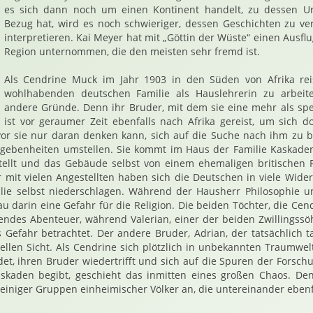
es sich dann noch um einen Kontinent handelt, zu dessen 
Bezug hat, wird es noch schwieriger, dessen Geschichten zu ve
interpretieren. Kai Meyer hat mit „Göttin der Wüste“ einen Ausflu
Region unternommen, die den meisten sehr fremd ist.
Als Cendrine Muck im Jahr 1903 in den Süden von Afrika rei
wohlhabenden deutschen Familie als Hauslehrerin zu arbeite
andere Gründe. Denn ihr Bruder, mit dem sie eine mehr als spe
ist vor geraumer Zeit ebenfalls nach Afrika gereist, um sich d
or sie nur daran denken kann, sich auf die Suche nach ihm zu b
egebenheiten umstellen. Sie kommt im Haus der Familie Kaskaden
tellt und das Gebäude selbst von einem ehemaligen britische
r mit vielen Angestellten haben sich die Deutschen in viele Widers
ilie selbst niederschlagen. Während der Hausherr Philosophie u
rau darin eine Gefahr für die Religion. Die beiden Töchter, die Cend
endes Abenteuer, während Valerian, einer der beiden Zwillingssöh
 Gefahr betrachtet. Der andere Bruder, Adrian, der tatsächlich ta
uellen Sicht. Als Cendrine sich plötzlich in unbekannten Traumwe
t, ihren Bruder wiedertrifft und sich auf die Spuren der Forsch
kaden begibt, geschieht das inmitten eines großen Chaos. Den
einiger Gruppen einheimischer Völker an, die untereinander ebenfa