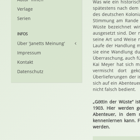
Was wie ein historisc
spätestens nach dem e
Verlage
des deutschen Koloni
Serien
Stimmung am Rande de
Wüste bezeichnet wir
ausgesetzt sind. Der 
INFOS
seine Art und Weise 
Über 'Janetts Meinung'
Laufe der Handlung me
sie eine Wandlung dur
Impressum
Überraschung, auch fü
Kontakt
Kai Meyer hat sich m
vermischt dort gek
Datenschutz
Überlieferungen der i
sich auf ein Abenteuer
nicht falsch bedient.
„Göttin der Wüste“ i
1903. Hier werden g
Abenteuer, in dem 
kennenlernen kann. F
werden.