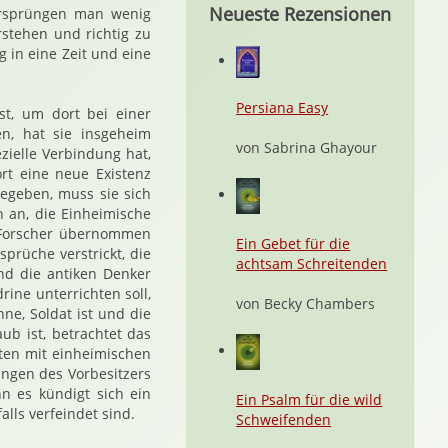
Neueste Rezensionen
Ursprüngen man wenig
rstehen und richtig zu
g in eine Zeit und eine
Persiana Easy
st, um dort bei einer
n, hat sie insgeheim
von Sabrina Ghayour
zielle Verbindung hat,
ort eine neue Existenz
egeben, muss sie sich
 an, die Einheimische
n Forscher übernommen
Ein Gebet für die
prüche verstrickt, die
achtsam Schreitenden
nd die antiken Denker
rine unterrichten soll,
von Becky Chambers
ne, Soldat ist und die
ub ist, betrachtet das
lten mit einheimischen
ungen des Vorbesitzers
n es kündigt sich ein
Ein Psalm für die wild
lls verfeindet sind.
Schweifenden