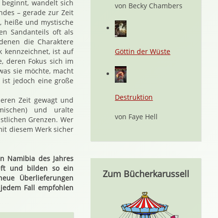
 beginnt, wandelt sich
von Becky Chambers
ndes – gerade zur Zeit
, heiße und mystische
n Sandanteils oft als
 denen die Charaktere
 kennzeichnet, ist auf
Göttin der Wüste
, deren Fokus sich im
 was sie möchte, macht
 ist jedoch eine große
Destruktion
deren Zeit gewagt und
mischen) und uralte
von Faye Hell
nstlichen Grenzen. Wer
 mit diesem Werk sicher
en Namibia des Jahres
ft und bilden so ein
Zum Bücherkarussell
eue Überlieferungen
 jedem Fall empfohlen