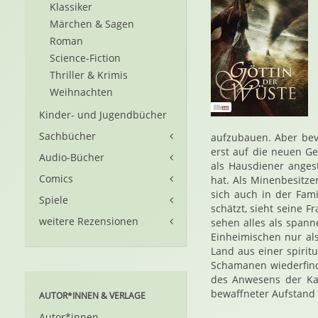
Klassiker
Märchen & Sagen
Roman
Science-Fiction
Thriller & Krimis
Weihnachten
Kinder- und Jugendbücher
Sachbücher
aufzubauen. Aber bev
erst auf die neuen G
Audio-Bücher
als Hausdiener anges
Comics
hat. Als Minenbesitze
sich auch in der Fam
Spiele
schätzt, sieht seine F
weitere Rezensionen
sehen alles als spann
Einheimischen nur als
Land aus einer spirit
Schamanen wiederfinde
des Anwesens der Kas
bewaffneter Aufstand 
AUTOR*INNEN & VERLAGE
Autor*innen