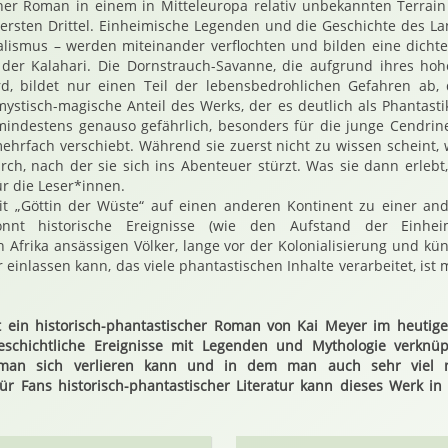
her Roman in einem in Mitteleuropa relativ unbekannten Terrain
rsten Drittel. Einheimische Legenden und die Geschichte des La
alismus – werden miteinander verflochten und bilden eine dichte
r Kalahari. Die Dornstrauch-Savanne, die aufgrund ihres hohe
d, bildet nur einen Teil der lebensbedrohlichen Gefahren ab,
mystisch-magische Anteil des Werks, der es deutlich als Phantastik
mindestens genauso gefährlich, besonders für die junge Cendrine
hrfach verschiebt. Während sie zuerst nicht zu wissen scheint,
ch, nach der sie sich ins Abenteuer stürzt. Was sie dann erlebt,
r die Leser*innen.
it „Göttin der Wüste“ auf einen anderen Kontinent zu einer an
onnt historische Ereignisse (wie den Aufstand der Einhei
n Afrika ansässigen Völker, lange vor der Kolonialisierung und kü
 einlassen kann, das viele phantastischen Inhalte verarbeitet, ist
st ein historisch-phantastischer Roman von Kai Meyer im heutig
eschichtliche Ereignisse mit Legenden und Mythologie verknüp
man sich verlieren kann und in dem man auch sehr viel n
ür Fans historisch-phantastischer Literatur kann dieses Werk in