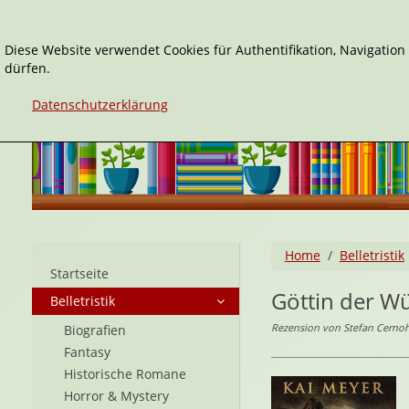
Diese Website verwendet Cookies für Authentifikation, Navigatio
dürfen.
Datenschutzerklärung
Home
Belletristik
Startseite
Göttin der W
Belletristik
Rezension von Stefan Cernoh
Biografien
Fantasy
Historische Romane
Horror & Mystery