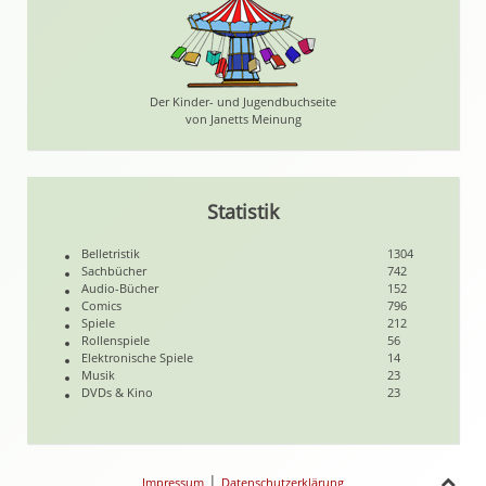
Der Kinder- und Jugendbuchseite
von Janetts Meinung
Statistik
Belletristik
1304
Sachbücher
742
Audio-Bücher
152
Comics
796
Spiele
212
Rollenspiele
56
Elektronische Spiele
14
Musik
23
DVDs & Kino
23
|
Impressum
Datenschutzerklärung