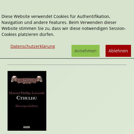
Diese Website verwendet Cookies für Authentifikation,
Navigation und andere Features. Beim Verwenden dieser
Home
Belletristik
Cthulhu
Website stimmen Sie zu, dass wir diese notwendigen Session-
Cookies platzieren dürfen.
Gesammelte Werke
Cthulhu
Datenschutzerklärung
von
H. P. Lovecraft
Annehmen
Ablehnen
Rezension von Stefan Cernohuby | 21. Juli 2009