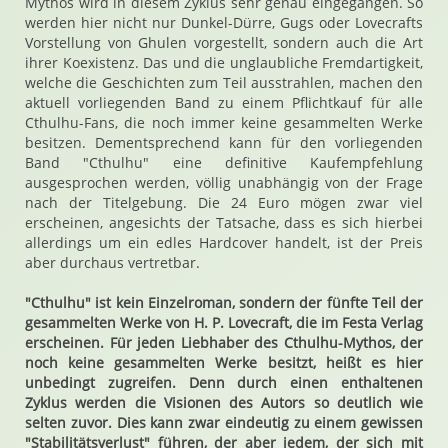
Mythos wird in diesem Zyklus sehr genau eingegangen. So
werden hier nicht nur Dunkel-Dürre, Gugs oder Lovecrafts
Vorstellung von Ghulen vorgestellt, sondern auch die Art
ihrer Koexistenz. Das und die unglaubliche Fremdartigkeit,
welche die Geschichten zum Teil ausstrahlen, machen den
aktuell vorliegenden Band zu einem Pflichtkauf für alle
Cthulhu-Fans, die noch immer keine gesammelten Werke
besitzen. Dementsprechend kann für den vorliegenden
Band "Cthulhu" eine definitive Kaufempfehlung
ausgesprochen werden, völlig unabhängig von der Frage
nach der Titelgebung. Die 24 Euro mögen zwar viel
erscheinen, angesichts der Tatsache, dass es sich hierbei
allerdings um ein edles Hardcover handelt, ist der Preis
aber durchaus vertretbar.
"Cthulhu" ist kein Einzelroman, sondern der fünfte Teil der
gesammelten Werke von H. P. Lovecraft, die im Festa Verlag
erscheinen. Für jeden Liebhaber des Cthulhu-Mythos, der
noch keine gesammelten Werke besitzt, heißt es hier
unbedingt zugreifen. Denn durch einen enthaltenen
Zyklus werden die Visionen des Autors so deutlich wie
selten zuvor. Dies kann zwar eindeutig zu einem gewissen
"Stabilitätsverlust" führen, der aber jedem, der sich mit