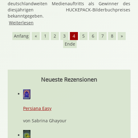
deutschlandweiten Medienauftritts als Gewinner des
diesjährigen
HUCKEPACK
-Bilderbuchpreises
bekanntgegeben.
Weiterlesen
Anfang
«
1
2
3
4
5
6
7
8
»
Ende
Neueste Rezensionen
Persiana Easy
von Sabrina Ghayour