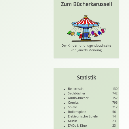
Zum Bücherkarussell
Der Kinder- und Jugendbuchseite
von Janetts Meinung
Statistik
Belletristik
1304
Sachbücher
742
Audio-Bücher
152
Comics
796
Spiele
212
Rollenspiele
56
Elektronische Spiele
14
Musik
23
DVDs & Kino
23