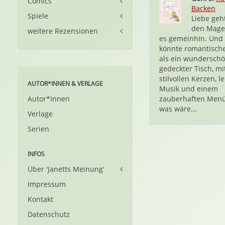
Comics
Backen
Spiele
Liebe geh
den Magen
weitere Rezensionen
es gemeinhin. Und
könnte romantische
als ein wundersch
gedeckter Tisch, mi
stilvollen Kerzen, le
AUTOR*INNEN & VERLAGE
Musik und einem
Autor*innen
zauberhaften Men
was wäre...
Verlage
Serien
INFOS
Über 'Janetts Meinung'
Impressum
Kontakt
Datenschutz