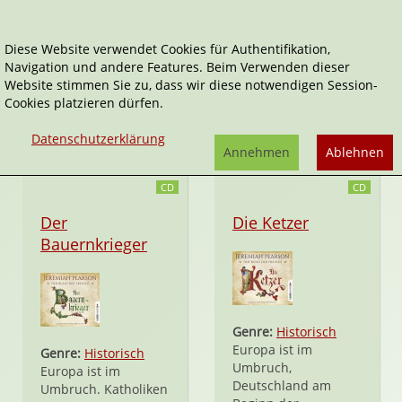
Diese Website verwendet Cookies für Authentifikation,
Navigation und andere Features. Beim Verwenden dieser
Ranja Bonalana
Website stimmen Sie zu, dass wir diese notwendigen Session-
Cookies platzieren dürfen.
Tätigkeitsfelder:
Sprecher*in
Datenschutzerklärung
Annehmen
Ablehnen
CD
CD
Der
Die Ketzer
Bauernkrieger
Genre:
Historisch
Europa ist im
Genre:
Historisch
Umbruch,
Europa ist im
Deutschland am
Umbruch. Katholiken