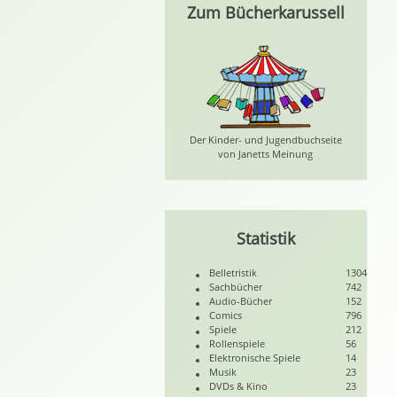
Zum Bücherkarussell
Der Kinder- und Jugendbuchseite
von Janetts Meinung
Statistik
Belletristik
1304
Sachbücher
742
Audio-Bücher
152
Comics
796
Spiele
212
Rollenspiele
56
Elektronische Spiele
14
Musik
23
DVDs & Kino
23