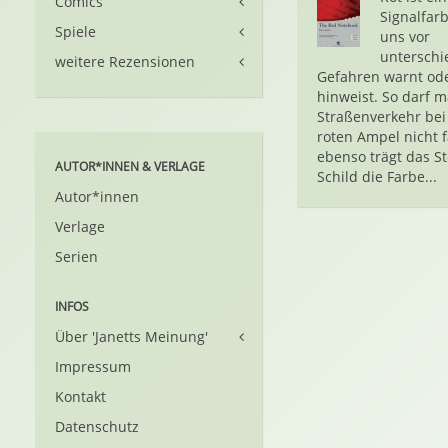
Comics
Signalfarb
Spiele
uns vor
unterschi
weitere Rezensionen
Gefahren warnt od
hinweist. So darf 
Straßenverkehr bei
roten Ampel nicht 
ebenso trägt das S
AUTOR*INNEN & VERLAGE
Schild die Farbe...
Autor*innen
Verlage
Serien
INFOS
Über 'Janetts Meinung'
Impressum
Kontakt
Datenschutz