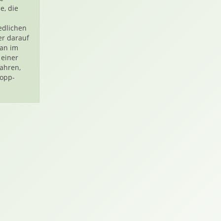
e, die
edlichen
er darauf
man im
 einer
fahren,
topp-