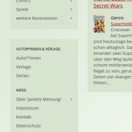
Comics
Secret Wars
Spiele
Genre:
weitere Rezensionen
Superheld
Crossover-
bei Super
sind heutzutage b
schon alltäglich. D
AUTOR*INNEN & VERLAGE
einander zwei Sup
Autor*innen
über den Weg laufe
scheint mittlerweil
Verlage
Regel zu sein, gera
Serien
Zeiten von Avenger
Filmen...
INFOS
Über 'Janetts Meinung'
Impressum
Kontakt
Datenschutz