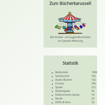
Zum Bücherkarussell
Der Kinder- und Jugendbuchseite
von Janetts Meinung
Statistik
Belletristik
1304
Sachbücher
742
Audio-Bücher
152
Comics
796
Spiele
212
Rollenspiele
56
Elektronische Spiele
14
Musik
23
DVDs & Kino
23