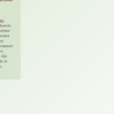
en
Events
helden
einahe
ass
erwesen
n,
e die
de in
s-