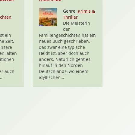
Genre:
Krimis &
chten
Thriller
Die Meisterin
der
st ein
Familiengeschichten hat ein
he Zeit,
neues Buch geschrieben,
unsere
das zwar eine typische
en, alten
Heldt ist, aber doch auch
itionen
anders. Natürlich geht es
e
hinauf in den Norden
er auch
Deutschlands, wo einem
..
idyllischen...