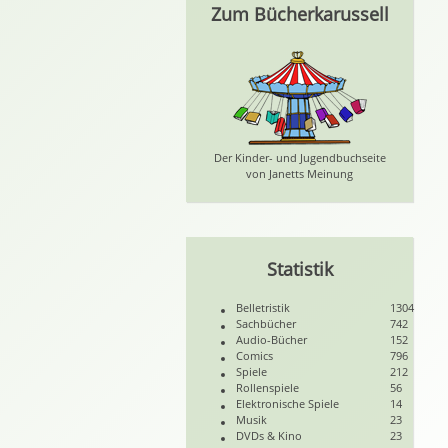
Zum Bücherkarussell
Der Kinder- und Jugendbuchseite
von Janetts Meinung
Statistik
Belletristik
1304
Sachbücher
742
Audio-Bücher
152
Comics
796
Spiele
212
Rollenspiele
56
Elektronische Spiele
14
Musik
23
DVDs & Kino
23