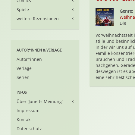
Comics
Spiele
Genre:
Weihna
weitere Rezensionen
Die
Vorweihnachtszeit i
stille und besinnlic
in der wir uns auf 
AUTOR*INNEN & VERLAGE
Familie konzentrier
Autor*innen
Bräuchen und Trad
nachgehen. Gerad
Verlage
deswegen ist es ab
Serien
eine sehr hektische.
INFOS
Über 'Janetts Meinung'
Impressum
Kontakt
Datenschutz