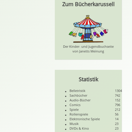
Zum Bücherkarussell
Der Kinder- und Jugendbuchseite
von Janetts Meinung
Statistik
Belletristik
1304
Sachbücher
742
Audio-Bücher
152
Comics
796
Spiele
212
Rollenspiele
56
Elektronische Spiele
14
Musik
23
DVDs & Kino
23