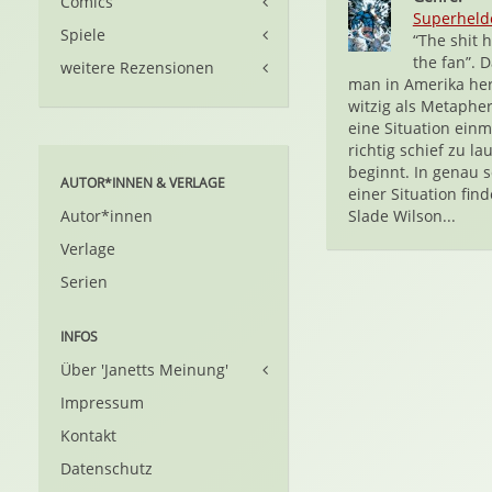
Comics
Superheld
Spiele
“The shit h
the fan”. D
weitere Rezensionen
man in Amerika her
witzig als Metaphe
eine Situation einm
richtig schief zu la
beginnt. In genau s
AUTOR*INNEN & VERLAGE
einer Situation find
Autor*innen
Slade Wilson...
Verlage
Serien
INFOS
Über 'Janetts Meinung'
Impressum
Kontakt
Datenschutz