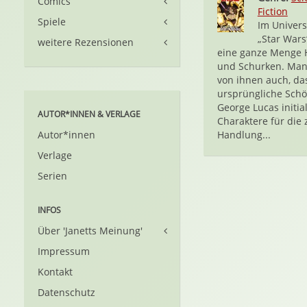
Comics
Fiction
Spiele
Im Univer
„Star Wars
weitere Rezensionen
eine ganze Menge 
und Schurken. Man
von ihnen auch, da
ursprüngliche Schö
George Lucas initia
AUTOR*INNEN & VERLAGE
Charaktere für die 
Autor*innen
Handlung...
Verlage
Serien
INFOS
Über 'Janetts Meinung'
Impressum
Kontakt
Datenschutz