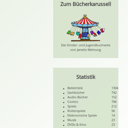
Zum Bücherkarussell
Der Kinder- und Jugendbuchseite
von Janetts Meinung
Statistik
Belletristik
1304
Sachbücher
742
Audio-Bücher
152
Comics
796
Spiele
212
Rollenspiele
56
Elektronische Spiele
14
Musik
23
DVDs & Kino
23