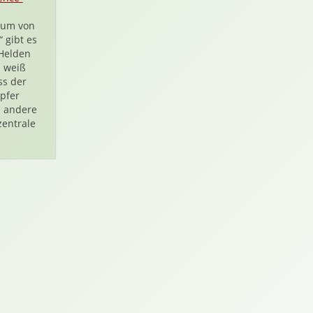
sum von
“ gibt es
Helden
 weiß
ss der
pfer
l andere
zentrale