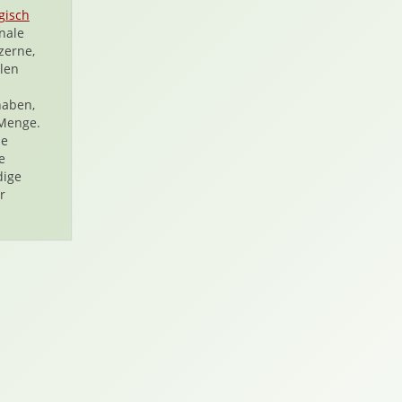
gisch
nale
zerne,
llen
aben,
 Menge.
ne
e
dige
r