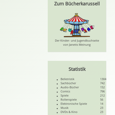
Zum Bücherkarussell
Der Kinder- und Jugendbuchseite
von Janetts Meinung
Statistik
Belletristik
1304
Sachbücher
742
Audio-Bücher
152
Comics
796
Spiele
212
Rollenspiele
56
Elektronische Spiele
14
Musik
23
DVDs & Kino
23