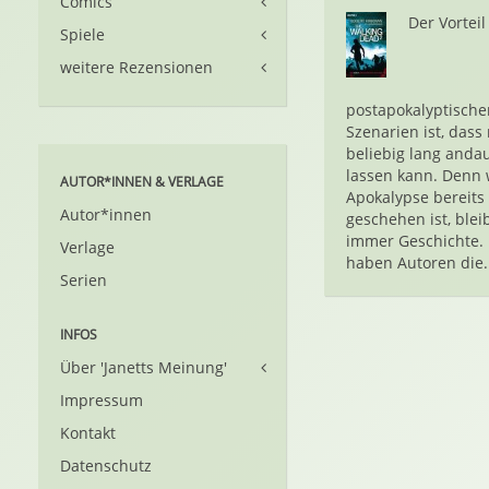
Comics
Der Vorteil
Spiele
weitere Rezensionen
postapokalyptische
Szenarien ist, dass
beliebig lang anda
lassen kann. Denn
AUTOR*INNEN & VERLAGE
Apokalypse bereits
Autor*innen
geschehen ist, bleib
immer Geschichte. 
Verlage
haben Autoren die..
Serien
INFOS
Über 'Janetts Meinung'
Impressum
Kontakt
Datenschutz