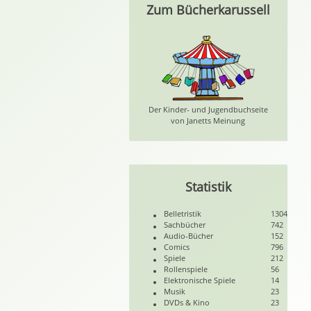
Zum Bücherkarussell
Der Kinder- und Jugendbuchseite
von Janetts Meinung
Statistik
Belletristik
1304
Sachbücher
742
Audio-Bücher
152
Comics
796
Spiele
212
Rollenspiele
56
Elektronische Spiele
14
Musik
23
DVDs & Kino
23