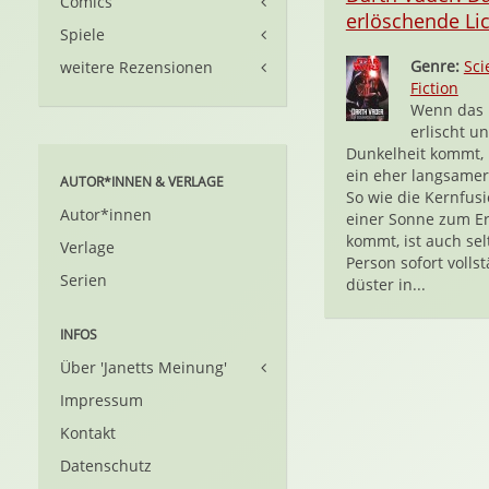
Comics
erlöschende Li
Spiele
Genre:
Sci
weitere Rezensionen
Fiction
Wenn das 
erlischt u
Dunkelheit kommt, 
ein eher langsamer
AUTOR*INNEN & VERLAGE
So wie die Kernfusi
Autor*innen
einer Sonne zum Er
kommt, ist auch sel
Verlage
Person sofort volls
Serien
düster in...
INFOS
Über 'Janetts Meinung'
Impressum
Kontakt
Datenschutz