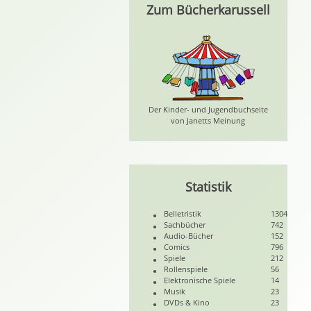
Zum Bücherkarussell
Der Kinder- und Jugendbuchseite
von Janetts Meinung
Statistik
Belletristik
1304
Sachbücher
742
Audio-Bücher
152
Comics
796
Spiele
212
Rollenspiele
56
Elektronische Spiele
14
Musik
23
DVDs & Kino
23