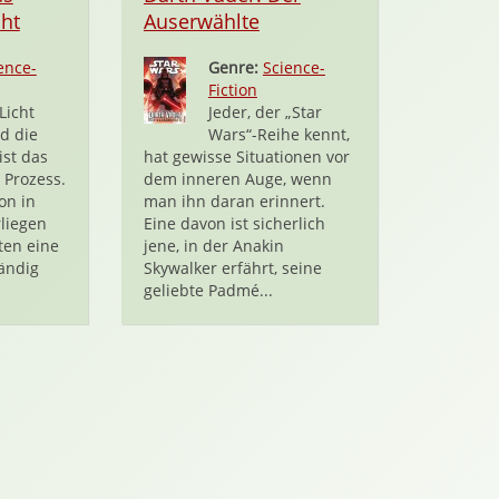
cht
Auserwählte
ence-
Genre:
Science-
Fiction
Licht
Jeder, der „Star
nd die
Wars“-Reihe kennt,
ist das
hat gewisse Situationen vor
 Prozess.
dem inneren Auge, wenn
on in
man ihn daran erinnert.
liegen
Eine davon ist sicherlich
ten eine
jene, in der Anakin
tändig
Skywalker erfährt, seine
geliebte Padmé...