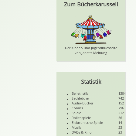
Zum Bücherkarussell
Der Kinder- und Jugendbuchseite
von Janetts Meinung
Statistik
Belletristik
1304
Sachbücher
742
Audio-Bücher
152
Comics
796
Spiele
212
Rollenspiele
56
Elektronische Spiele
14
Musik
23
DVDs & Kino
23