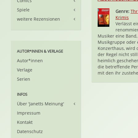
Comics
Spiele
Genre:
Thr
Krimis
weitere Rezensionen
Verlässt ei
renommier
Musiker eine Band,
Musikgruppe oder 
Konzerthaus, wird d
AUTOR*INNEN & VERLAGE
der Regel nicht stil
Autor*innen
heimlich geschehen
die betreffende Pe
Verlage
mit den ihr zustehe
Serien
INFOS
Über 'Janetts Meinung'
Impressum
Kontakt
Datenschutz