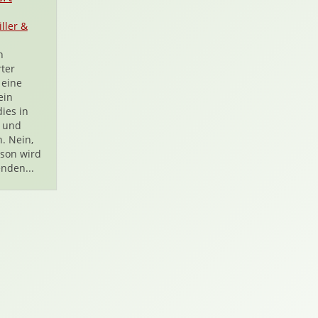
iller &
n
ter
 eine
ein
ies in
l und
. Nein,
rson wird
nden...