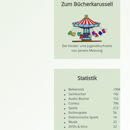
Zum Bücherkarussell
Der Kinder- und Jugendbuchseite
von Janetts Meinung
Statistik
Belletristik
1304
Sachbücher
742
Audio-Bücher
152
Comics
796
Spiele
212
Rollenspiele
56
Elektronische Spiele
14
Musik
23
DVDs & Kino
23