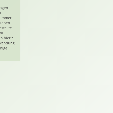
agen
h
 immer
 Leben.
estellte
um
ch hier?"
rwendung
amige