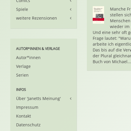
Comics
Manche Fr
Spiele
stellen sic
weitere Rezensionen
Menschen
wieder im
Und eine sehr oft g
Frage lautet: "War
arbeite ich eigentli
AUTOR*INNEN & VERLAGE
Das bis auf die Ve
der Plural gleichn
Autor*innen
Buch von Michael...
Verlage
Serien
INFOS
Über 'Janetts Meinung'
Impressum
Kontakt
Datenschutz