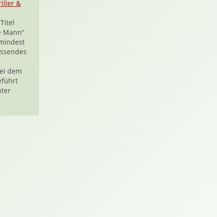
iller &
Titel
te Mann“
umindest
issendes
bei dem
eführt
ter