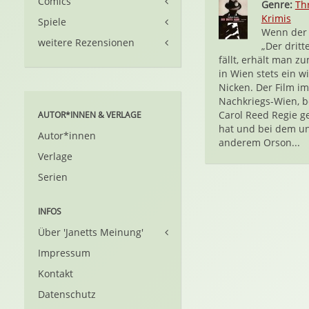
Comics
Genre:
Thr
Krimis
Spiele
Wenn der 
weitere Rezensionen
„Der drit
fällt, erhält man z
in Wien stets ein w
Nicken. Der Film im
Nachkriegs-Wien, 
Carol Reed Regie g
AUTOR*INNEN & VERLAGE
hat und bei dem un
Autor*innen
anderem Orson...
Verlage
Serien
INFOS
Über 'Janetts Meinung'
Impressum
Kontakt
Datenschutz