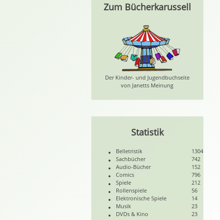
Zum Bücherkarussell
Der Kinder- und Jugendbuchseite
von Janetts Meinung
Statistik
Belletristik
1304
Sachbücher
742
Audio-Bücher
152
Comics
796
Spiele
212
Rollenspiele
56
Elektronische Spiele
14
Musik
23
DVDs & Kino
23