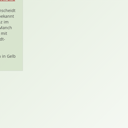
nscheidt
 bekannt
nz im
 Manch
 mit
dt-
 in Gelb