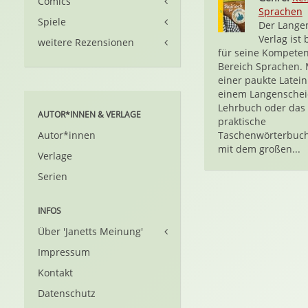
Comics
Sprachen
Spiele
Der Lange
Verlag ist
weitere Rezensionen
für seine Kompete
Bereich Sprachen.
einer paukte Latein
einem Langenschei
Lehrbuch oder das
AUTOR*INNEN & VERLAGE
praktische
Autor*innen
Taschenwörterbuch
mit dem großen...
Verlage
Serien
INFOS
Über 'Janetts Meinung'
Impressum
Kontakt
Datenschutz