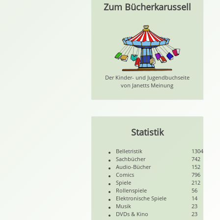
Zum Bücherkarussell
Der Kinder- und Jugendbuchseite
von Janetts Meinung
Statistik
Belletristik
1304
Sachbücher
742
Audio-Bücher
152
Comics
796
Spiele
212
Rollenspiele
56
Elektronische Spiele
14
Musik
23
DVDs & Kino
23